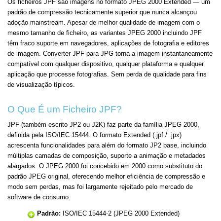
Os ficheiros JPF são imagens no formato JPEG 2000 Extended — um
padrão de compressão tecnicamente superior que nunca alcançou
adoção mainstream. Apesar de melhor qualidade de imagem com o
mesmo tamanho de ficheiro, as variantes JPEG 2000 incluindo JPF
têm fraco suporte em navegadores, aplicações de fotografia e editores
de imagem. Converter JPF para JPG torna a imagem instantaneamente
compatível com qualquer dispositivo, qualquer plataforma e qualquer
aplicação que processe fotografias. Sem perda de qualidade para fins
de visualização típicos.
O Que É um Ficheiro JPF?
JPF (também escrito JP2 ou J2K) faz parte da família JPEG 2000,
definida pela ISO/IEC 15444. O formato Extended (.jpf / .jpx)
acrescenta funcionalidades para além do formato JP2 base, incluindo
múltiplas camadas de composição, suporte a animação e metadados
alargados. O JPEG 2000 foi concebido em 2000 como substituto do
padrão JPEG original, oferecendo melhor eficiência de compressão e
modo sem perdas, mas foi largamente rejeitado pelo mercado de
software de consumo.
Padrão:
ISO/IEC 15444-2 (JPEG 2000 Extended)