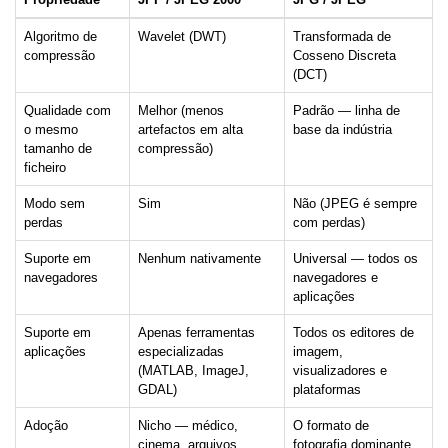
Algoritmo de
Wavelet (DWT)
Transformada de
compressão
Cosseno Discreta
(DCT)
Qualidade com
Melhor (menos
Padrão — linha de
o mesmo
artefactos em alta
base da indústria
tamanho de
compressão)
ficheiro
Modo sem
Sim
Não (JPEG é sempre
perdas
com perdas)
Suporte em
Nenhum nativamente
Universal — todos os
navegadores
navegadores e
aplicações
Suporte em
Apenas ferramentas
Todos os editores de
aplicações
especializadas
imagem,
(MATLAB, ImageJ,
visualizadores e
GDAL)
plataformas
Adoção
Nicho — médico,
O formato de
cinema, arquivos
fotografia dominante