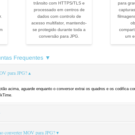
trânsito com HTTPS/TLS e
para gra
processado em centros de
capturas
r.
dados com controlo de
filmagen
u
acesso multifator, mantendo-
ob
em
se protegido durante toda a
comparti
conversão para JPG.
um ed
ntas Frequentes ▼
MOV para JPG?
otão acima, aguarde enquanto o conversor extrai os quadros e os codifica 
ckTime.
 ao converter MOV para JPG?