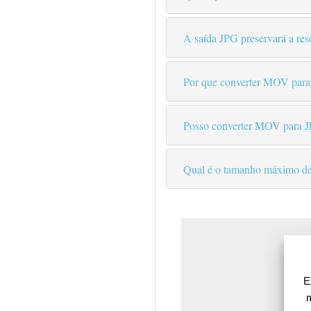
A saída JPG preservará a re
Por que converter MOV par
Posso converter MOV para J
Qual é o tamanho máximo de
E
m