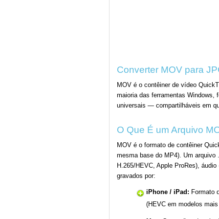
Converter MOV para JPG
MOV é o contêiner de vídeo QuickTi
maioria das ferramentas Windows, f
universais — compartilháveis em qu
O Que É um Arquivo M
MOV é o formato de contêiner Quic
mesma base do MP4). Um arquivo .m
H.265/HEVC, Apple ProRes), áudio
gravados por:
iPhone / iPad:
Formato d
(HEVC em modelos mais 