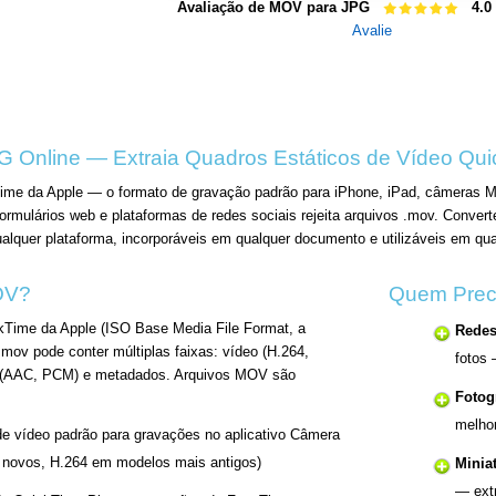
Avaliação de MOV para JPG
4.0
Avalie
 Online — Extraia Quadros Estáticos de Vídeo Qu
me da Apple — o formato de gravação padrão para iPhone, iPad, câmeras Ma
ormulários web e plataformas de redes sociais rejeita arquivos .mov. Conv
alquer plataforma, incorporáveis em qualquer documento e utilizáveis em qua
OV?
Quem Prec
kTime da Apple (ISO Base Media File Format, a
Redes
ov pode conter múltiplas faixas: vídeo (H.264,
fotos 
 (AAC, PCM) e metadados. Arquivos MOV são
Fotog
melho
e vídeo padrão para gravações no aplicativo Câmera
novos, H.264 em modelos mais antigos)
Minia
— extr