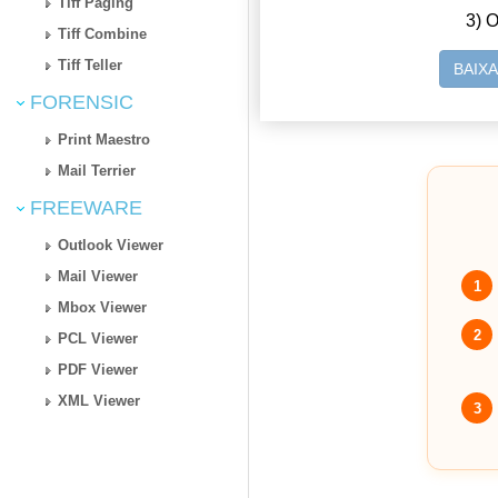
Tiff Paging
3) O
Tiff Combine
Tiff Teller
BAIX
FORENSIC
Print Maestro
Mail Terrier
FREEWARE
Outlook Viewer
Mail Viewer
1
Mbox Viewer
2
PCL Viewer
PDF Viewer
XML Viewer
3