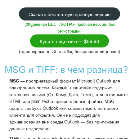
Скачать бесплатную пробную версию
(30-дневная БЕСПЛАТНАЯ пробная версия, без
регистрации)
Купить лицензию — $59.90
(единовременный платёж, бессрочная лицензия)
MSG и TIFF: в чём разница?
MSG
— проприетарный формат Microsoft Outlook для
электронных писем. Каждый .msg-файл содержит
заголовок письма (От, Кому, Дата, Тема), тело в формате
HTML или plain-text и прикреплённые файлы. MSG-
файлы требуют Outlook или совместимого почтового
клиента для открытия. Они не подходят для
архивирования вне среды Outlook — без приложения
данные недоступны.
TIFF
(Tagged Image File Format) хранит документы в виде