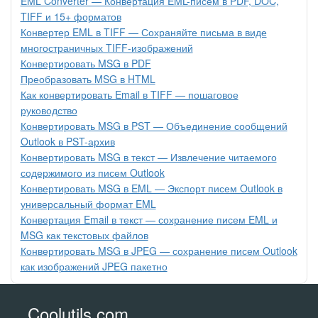
EML Converter — Конвертация EML-писем в PDF, DOC,
TIFF и 15+ форматов
Конвертер EML в TIFF — Сохраняйте письма в виде
многостраничных TIFF-изображений
Конвертировать MSG в PDF
Преобразовать MSG в HTML
Как конвертировать Email в TIFF — пошаговое
руководство
Конвертировать MSG в PST — Объединение сообщений
Outlook в PST-архив
Конвертировать MSG в текст — Извлечение читаемого
содержимого из писем Outlook
Конвертировать MSG в EML — Экспорт писем Outlook в
универсальный формат EML
Конвертация Email в текст — сохранение писем EML и
MSG как текстовых файлов
Конвертировать MSG в JPEG — сохранение писем Outlook
как изображений JPEG пакетно
Coolutils.com