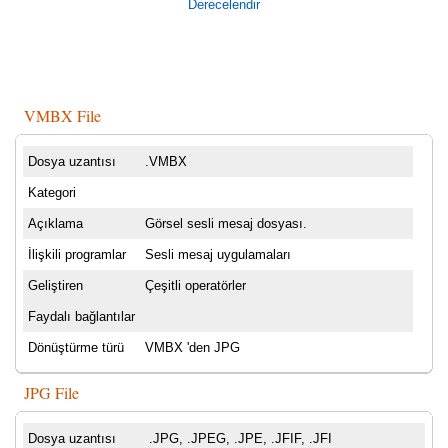
Derecelendir
VMBX File
Dosya uzantısı
.VMBX
Kategori
Açıklama
Görsel sesli mesaj dosyası.
İlişkili programlar
Sesli mesaj uygulamaları
Geliştiren
Çeşitli operatörler
Faydalı bağlantılar
Dönüştürme türü
VMBX 'den JPG
JPG File
Dosya uzantısı
.JPG, .JPEG, .JPE, .JFIF, .JFI