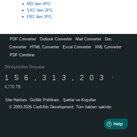
MD 'den JPG
SXC 'den JPG
FB2 'den JPG
PDF Converter
,
Outlook Converter
,
Mail Converter
,
Doc
Converter
,
HTML Converter
,
Excel Converter
,
XML Converter
,
PDF Combine
Dönüştürülen Dosyalar:
156,313,203
/
4,770 TB
Site Haritası
Gizlilik Politikası
Şartlar ve Koşullar
© 2003-2026 CoolUtils Development. Tüm hakları saklıdır.