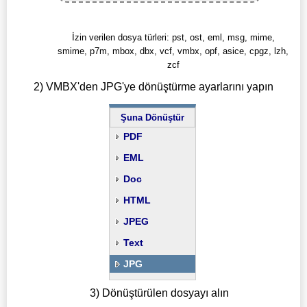
İzin verilen dosya türleri: pst, ost, eml, msg, mime,
smime, p7m, mbox, dbx, vcf, vmbx, opf, asice, cpgz, lzh,
zcf
2) VMBX'den JPG'ye dönüştürme ayarlarını yapın
Şuna Dönüştür
PDF
EML
Doc
HTML
JPEG
Text
JPG
3) Dönüştürülen dosyayı alın