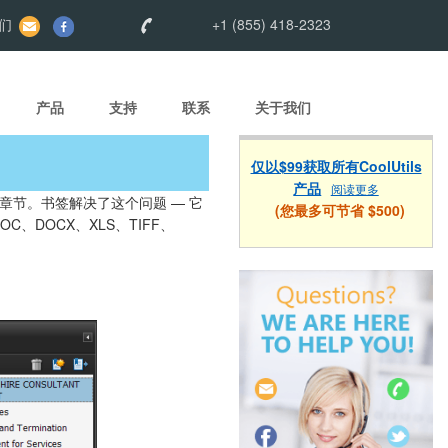
们
+1 (855) 418-2323
产品
支持
联系
关于我们
仅以$99获取所有CoolUtils
产品
阅读更多
章节。书签解决了这个问题 — 它
(您最多可节省 $500)
OC、DOCX、XLS、TIFF、