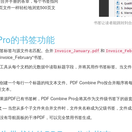
您合并手册的各章，每个书签指向
页文件一样轻松地浏览500页文
书签让读者能跳转到合
e Pro的书签功能
书签标签与源文件名匹配。合并
和
Invoice_January.pdf
Invoice_Feb
"Invoice_February"书签。
 工具从每个文档的元数据中读取标题字段，并将其用作书签标签。当文
 创建一个每行一个标题的纯文本文件。PDF Combine Pro按合并顺
签文本。
果源PDF已有书签树，PDF Combine Pro会将其作为文件级书签下的
次
— 当您从多个子文件夹合并文件时，文件夹名称成为父级书签，文件
要没有导航面板的干净PDF，可以完全禁用书签生成。