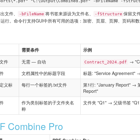
ports\*.pdf" "C:\Output\Combined.pdf" -bFileName -fStruc
输出文件、
将书签来源设为文件名、
保留文
-bFileName
-fStructure
程序运行。命令行支持GUI中所有可用的选项：加密、页眉、页脚、页码和
需要条件
示例
文件
无需 — 自动
→ "Co
Contract_2024.pdf
件
文档属性中的标题字段
标题: "Service Agreement" →
定义标
每行一个标签的.txt文件
第1行: "January Report"
Report"
件
作为类别标签的子文件夹名
文件夹 "Q1" → 父级书签 "Q
称
 Combine Pro