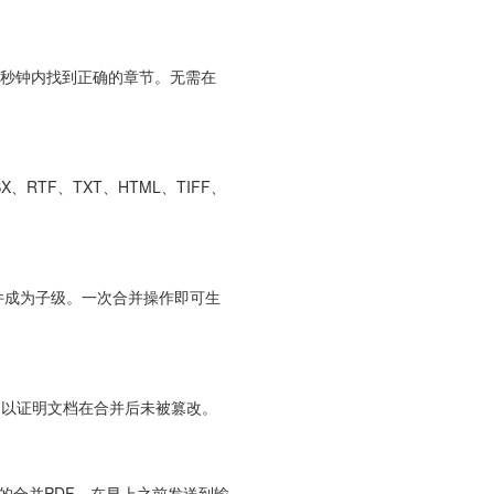
能在几秒钟内找到正确的章节。无需在
X、RTF、TXT、HTML、TIFF、
文件成为子级。一次合并操作即可生
，以证明文档在合并后未被篡改。
的合并PDF，在早上之前发送到输