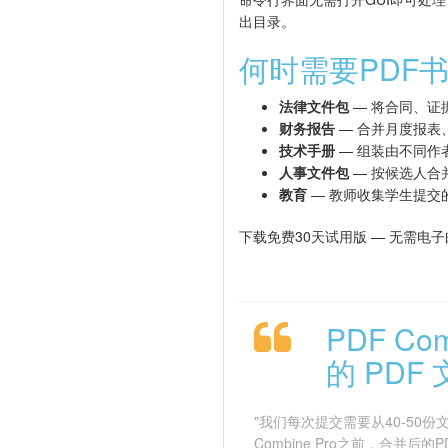
出目录。
何时需要PDF
法律文件包
— 将合同、证
财务报告
— 合并月度报表
技术手册
— 组装由不同作
人事文件包
— 按候选人合
教育
— 教师收集学生提交
下载免费30天试用版 — 无需电子邮
PDF C
的 PDF
"我们每次提交需要从40-50
Combine Pro之前，合并