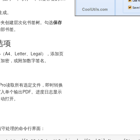
生成。
件夹创建层次化书签树。勾选
保存
内部书签。
选项
、Letter、Legal），添加页
F加密，或附加数字签名。
ne Pro读取所有选定文件，即时转换
写入单个输出PDF。进度日志显示
自动打开。
于无人值守处理的命令行界面：