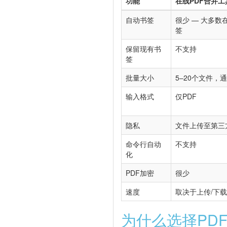
功能
在线PDF合并工
自动书签
很少 — 大多
签
保留现有书
不支持
签
批量大小
5–20个文件，
输入格式
仅PDF
隐私
文件上传至第三
命令行自动
不支持
化
PDF加密
很少
速度
取决于上传/下
为什么选择PDF C