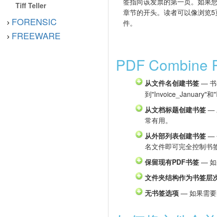
签指向该发票的第一页。如果
Tiff Teller
章节的开头。读者可以像浏览5
FORENSIC
件。
FREEWARE
PDF Combin
从文件名创建书签
— 
到"Invoice_January"和
从文档标题创建书签
—
常有用。
从外部列表创建书签
—
名文件即可完全控制书
保留现有PDF书签
— 如
文件夹结构作为书签层
无书签选项
— 如果需