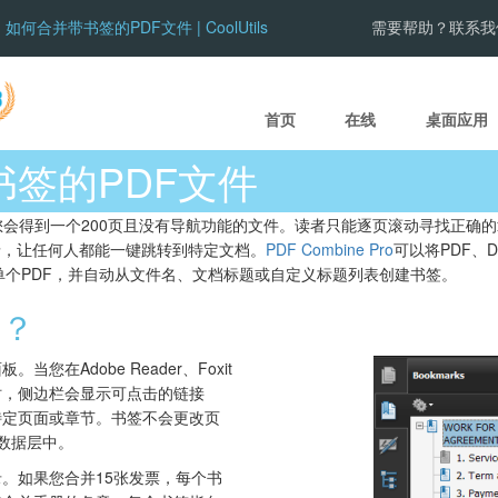
如何合并带书签的PDF文件 | CoolUtils
需要帮助？联系我
首页
在线
桌面应用
签的PDF文件
您会得到一个200页且没有导航功能的文件。读者只能逐页滚动寻找正确的
录，让任何人都能一键跳转到特定文档。
PDF Combine Pro
可以将PDF、D
并为单个PDF，并自动从文件名、文档标题或自定义标题列表创建书签。
签？
您在Adobe Reader、Foxit
时，侧边栏会显示可点击的链接
特定页面或章节。书签不会更改页
元数据层中。
录。如果您合并15张发票，每个书