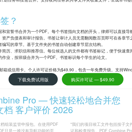
书签？
据和宣誓书合并为一个PDF。每个书签指向文档的开头，律师可以直接导
、资产负债表和审计报告。书签让审计人员无需翻阅数百页即可在各章节
者编写的章节。基于文件夹的书签自动创建章节层次结构。
并简历、求职信和推荐信。每位候选人的文件都有书签标记，便于快速查
的作业，按班级合并为一个PDF。书签标识每个学生的论文。
箱或信用卡。个人许可证价格为$49.90，包含一年免费升级。支持Windows 
下载免费试用版
购买许可证 — $49.90
ombine Pro — 快速轻松地合并您
 文档 客户评价 2026
份文档组装监管申报包。在使用PDF
"我们的项目竣工文件包括按子文
后的PDF只是一堆没有导航功能的页
证和检查报告。PDF Combine