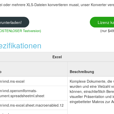
ei oder mehrere XLS-Dateien konvertieren musst, unser Konverter vere
erunterladen!
Lizenz k
(nur $49
r KOSTENLOSER Testversion)
zifikationen
Excel
p
Beschreibung
on/vnd.ms-excel
Komplexe Dokumente, die v
wurden und eine Vielzahl v
on/vnd.openxmlformats-
können, einschließlich Be
cument.spreadsheetml.sheet
visueller Präsentation und i
eingebetteter Makros zur A
ion/vnd.ms-excel.sheet.macroenabled.12