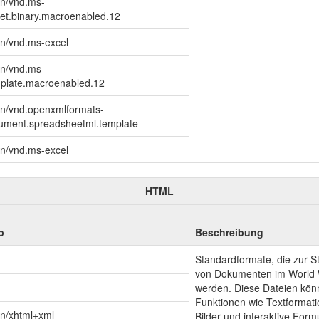
on/vnd.ms-
eet.binary.macroenabled.12
on/vnd.ms-excel
on/vnd.ms-
mplate.macroenabled.12
on/vnd.openxmlformats-
cument.spreadsheetml.template
on/vnd.ms-excel
HTML
p
Beschreibung
Standardformate, die zur S
von Dokumenten im World
werden. Diese Dateien könn
Funktionen wie Textformati
on/xhtml+xml
Bilder und interaktive For