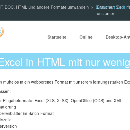
 PDF, DOC, HTML und andere Formate umwandeln
Blätter aus Excel 
Brauchen Sie Hilf
uns unter
Startseite
Online
Desktop-A
Excel in HTML mit nur wenig
n mühelos in ein webbereites Format mit unserem leistungsstarken Ex
assen:
ger Eingabeformate: Excel (XLS, XLSX), OpenOffice (ODS) und XML
matierung
ellenblätter im Batch-Format
lszeile
verversion