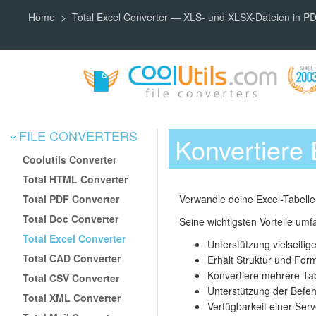
Home
Total Excel Converter — XLS- und XLSX-Dateien in
FILE CONVERTERS
Konvertiere 
Coolutils Converter
Total HTML Converter
Total PDF Converter
Verwandle deine Excel-Tabelle
Total Doc Converter
Seine wichtigsten Vorteile umf
Total Excel Converter
Unterstützung vielseiti
Total CAD Converter
Erhält Struktur und For
Konvertiere mehrere Tab
Total CSV Converter
Unterstützung der Befeh
Total XML Converter
Verfügbarkeit einer Ser