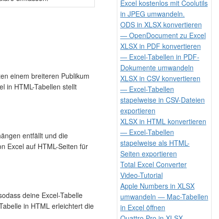
Excel kostenlos mit Coolutils
in JPEG umwandeln.
ODS in XLSX konvertieren
— OpenDocument zu Excel
XLSX in PDF konvertieren
— Excel-Tabellen in PDF-
Dokumente umwandeln
en einem breiteren Publikum
XLSX in CSV konvertieren
l in HTML-Tabellen stellt
— Excel-Tabellen
stapelweise in CSV-Dateien
exportieren
XLSX in HTML konvertieren
— Excel-Tabellen
ängen entfällt und die
stapelweise als HTML-
on Excel auf HTML-Seiten für
Seiten exportieren
Total Excel Converter
Video-Tutorial
Apple Numbers in XLSX
odass deine Excel-Tabelle
umwandeln — Mac-Tabellen
belle in HTML erleichtert die
in Excel öffnen
Quattro Pro in XLSX