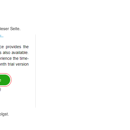
eser Seite.
lgst.