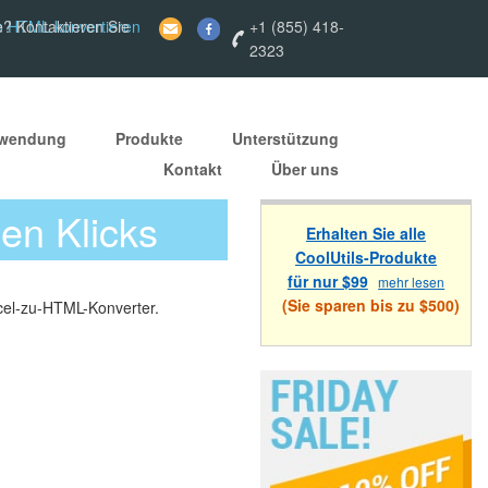
in HTML konvertieren
e? Kontaktieren Sie
+1 (855) 418-
2323
nwendung
Produkte
Unterstützung
Kontakt
Über uns
en Klicks
Erhalten Sie alle
CoolUtils-Produkte
für nur $99
mehr lesen
(Sie sparen bis zu $500)
cel-zu-HTML-Konverter.