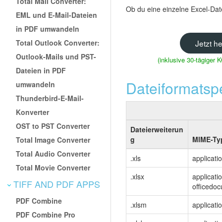
Total Mail Converter:
Ob du eine einzelne Excel-Dat
EML und E-Mail-Dateien
in PDF umwandeln
Total Outlook Converter:
Jetzt h
Outlook-Mails und PST-
(inklusive 30-tägige
Dateien in PDF
Dateiformatspe
umwandeln
Thunderbird-E-Mail-
Konverter
OST to PST Converter
Dateierweiterun
g
MIME-Ty
Total Image Converter
Total Audio Converter
.xls
applicati
Total Movie Converter
.xlsx
applicati
TIFF AND PDF APPS
officedo
PDF Combine
.xlsm
applicat
PDF Combine Pro