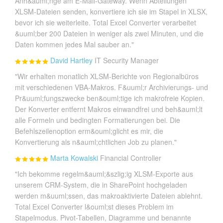
Anh&auml;nge am E-Mail-Gateway. Wenn Abteilungen
XLSM-Dateien senden, konvertiere ich sie im Stapel in XLSX,
bevor ich sie weiterleite. Total Excel Converter verarbeitet
&uuml;ber 200 Dateien in weniger als zwei Minuten, und die
Daten kommen jedes Mal sauber an."
David Hartley
IT Security Manager
"Wir erhalten monatlich XLSM-Berichte von Regionalbüros
mit verschiedenen VBA-Makros. F&uuml;r Archivierungs- und
Pr&uuml;fungszwecke ben&ouml;tige ich makrofreie Kopien.
Der Konverter entfernt Makros einwandfrei und beh&auml;lt
alle Formeln und bedingten Formatierungen bei. Die
Befehlszeilenoption erm&ouml;glicht es mir, die
Konvertierung als n&auml;chtlichen Job zu planen."
Marta Kowalski
Financial Controller
"Ich bekomme regelm&auml;&szlig;ig XLSM-Exporte aus
unserem CRM-System, die in SharePoint hochgeladen
werden m&uuml;ssen, das makroaktivierte Dateien ablehnt.
Total Excel Converter l&ouml;st dieses Problem im
Stapelmodus. Pivot-Tabellen, Diagramme und benannte