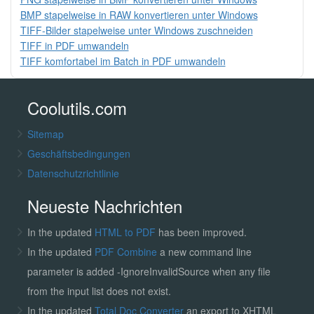
BMP stapelweise in RAW konvertieren unter Windows
TIFF-Bilder stapelweise unter Windows zuschneiden
TIFF in PDF umwandeln
TIFF komfortabel im Batch in PDF umwandeln
Coolutils.com
Sitemap
Geschäftsbedingungen
Datenschutzrichtlinie
Neueste Nachrichten
In the updated
HTML to PDF
has been improved.
In the updated
PDF Combine
a new command line
parameter is added -IgnoreInvalidSource when any file
from the input list does not exist.
In the updated
Total Doc Converter
an export to XHTML