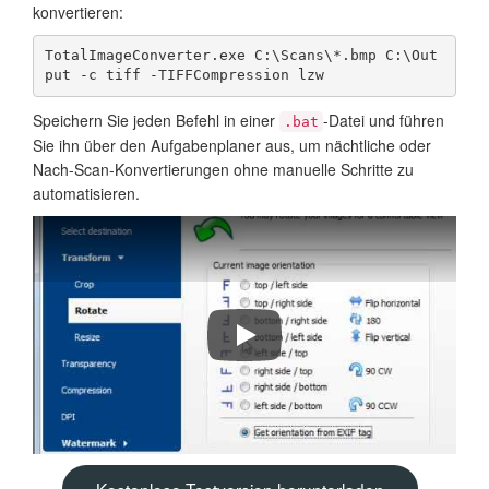
konvertieren:
TotalImageConverter.exe C:\Scans\*.bmp C:\Out
put -c tiff -TIFFCompression lzw
Speichern Sie jeden Befehl in einer
-Datei und führen
.bat
Sie ihn über den Aufgabenplaner aus, um nächtliche oder
Nach-Scan-Konvertierungen ohne manuelle Schritte zu
automatisieren.
How to convert BMP to TIFF in bat
Kostenlose Testversion herunterladen