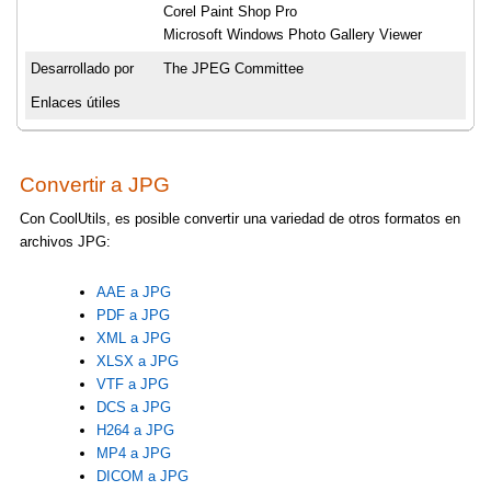
Corel Paint Shop Pro
Microsoft Windows Photo Gallery Viewer
Desarrollado por
The JPEG Committee
Enlaces útiles
Convertir a JPG
Con CoolUtils, es posible convertir una variedad de otros formatos en
archivos JPG:
AAE a JPG
PDF a JPG
XML a JPG
XLSX a JPG
VTF a JPG
DCS a JPG
H264 a JPG
MP4 a JPG
DICOM a JPG