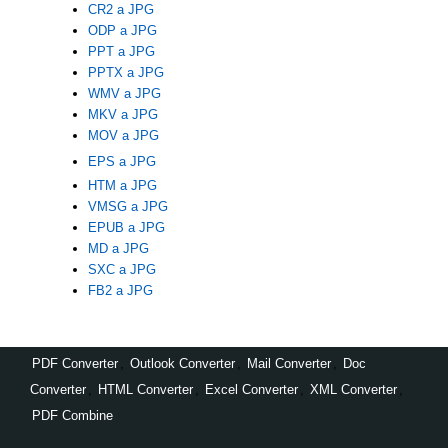
CR2 a JPG
ODP a JPG
PPT a JPG
PPTX a JPG
WMV a JPG
MKV a JPG
MOV a JPG
EPS a JPG
HTM a JPG
VMSG a JPG
EPUB a JPG
MD a JPG
SXC a JPG
FB2 a JPG
PDF Converter
,
Outlook Converter
,
Mail Converter
,
Doc
Converter
,
HTML Converter
,
Excel Converter
,
XML Converter
,
PDF Combine