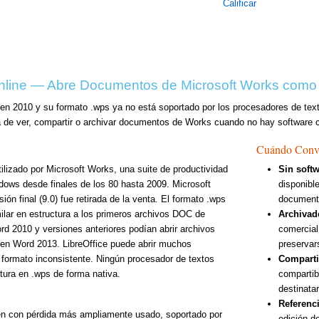
Calificar
nline — Abre Documentos de Microsoft Works com
 en 2010 y su formato .wps ya no está soportado por los procesadores de t
de ver, compartir o archivar documentos de Works cuando no hay software c
Cuándo Conv
lizado por Microsoft Works, una suite de productividad
Sin soft
ows desde finales de los 80 hasta 2009. Microsoft
disponibl
ón final (9.0) fue retirada de la venta. El formato .wps
document
milar en estructura a los primeros archivos DOC de
Archivad
rd 2010 y versiones anteriores podían abrir archivos
comercial
 en Word 2013. LibreOffice puede abrir muchos
preservar
 formato inconsistente. Ningún procesador de textos
Comparti
itura en .wps de forma nativa.
compartib
destinata
Referenci
n con pérdida más ampliamente usado, soportado por
edición d