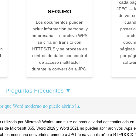
cada pá
JPEG — la
SEGURO
de ver c
Los documentos pueden
cuand
incluir información personal y
posterio
empresarial. Tu archivo WPS
arch
se cifra en tránsito con
docume
en
HTTPS/TLS y se procesa en
páginas
l
centros de datos con control
por pági
de acceso multifactor
softwa
durante la conversión a JPG.
— Preguntas Frecuentes ▼
or qué Word moderno no puede abrirlo?
tilizado por Microsoft Works, una suite de productividad descontinuada en 2
s de Microsoft 365, Word 2019 y Word 2021 no pueden abrir archivos .wps en
l, es necesario convertirlos primero a JPG (para visualizar) o a RTF/DOCX (p