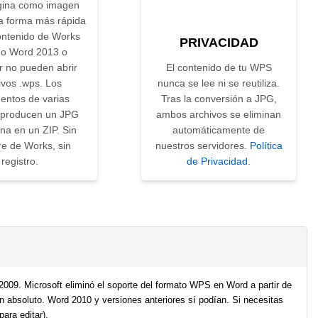
gina como imagen
 forma más rápida
ontenido de Works
PRIVACIDAD
o Word 2013 o
r no pueden abrir
El contenido de tu WPS
ivos .wps. Los
nunca se lee ni se reutiliza.
ntos de varias
Tras la conversión a JPG,
 producen un JPG
ambos archivos se eliminan
na en un ZIP. Sin
automáticamente de
re de Works, sin
nuestros servidores.
Política
registro.
de Privacidad
.
009. Microsoft eliminó el soporte del formato WPS en Word a partir de
 absoluto. Word 2010 y versiones anteriores sí podían. Si necesitas
ara editar).