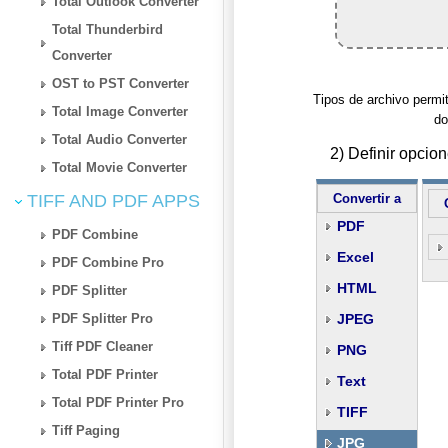
Total Outlook Converter
Total Thunderbird
Converter
OST to PST Converter
Tipos de archivo permiti
Total Image Converter
do
Total Audio Converter
2) Definir opci
Total Movie Converter
TIFF AND PDF APPS
Convertir a
PDF
PDF Combine
Excel
PDF Combine Pro
HTML
PDF Splitter
PDF Splitter Pro
JPEG
Tiff PDF Cleaner
PNG
Total PDF Printer
Text
Total PDF Printer Pro
TIFF
Tiff Paging
JPG