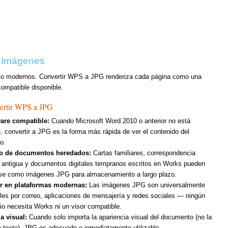
o Imágenes
exto modernos. Convertir WPS a JPG renderiza cada página como una
ompatible disponible.
ertir WPS a JPG
ware compatible:
Cuando Microsoft Word 2010 o anterior no está
e, convertir a JPG es la forma más rápida de ver el contenido del
o.
o de documentos heredados:
Cartas familiares, correspondencia
 antigua y documentos digitales tempranos escritos en Works pueden
se como imágenes JPG para almacenamiento a largo plazo.
r en plataformas modernas:
Las imágenes JPG son universalmente
les por correo, aplicaciones de mensajería y redes sociales — ningún
rio necesita Works ni un visor compatible.
a visual:
Cuando solo importa la apariencia visual del documento (no la
e texto), JPG es adecuado e inmediatamente utilizable.