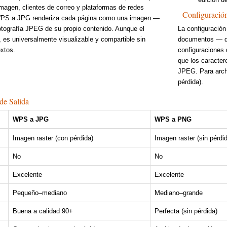
magen, clientes de correo y plataformas de redes
Configuració
 WPS a JPG renderiza cada página como una imagen —
otografía JPEG de su propio contenido. Aunque el
La configuración
, es universalmente visualizable y compartible sin
documentos — don
extos.
configuraciones
que los caracter
JPEG. Para arch
pérdida).
de Salida
WPS a JPG
WPS a PNG
Imagen raster (con pérdida)
Imagen raster (sin pérdi
No
No
Excelente
Excelente
Pequeño–mediano
Mediano–grande
Buena a calidad 90+
Perfecta (sin pérdida)