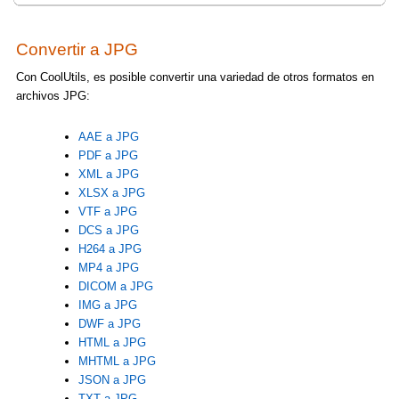
Convertir a JPG
Con CoolUtils, es posible convertir una variedad de otros formatos en
archivos JPG:
AAE a JPG
PDF a JPG
XML a JPG
XLSX a JPG
VTF a JPG
DCS a JPG
H264 a JPG
MP4 a JPG
DICOM a JPG
IMG a JPG
DWF a JPG
HTML a JPG
MHTML a JPG
JSON a JPG
TXT a JPG