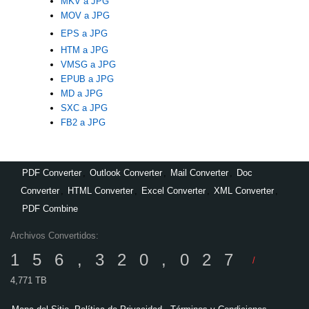
MKV a JPG
MOV a JPG
EPS a JPG
HTM a JPG
VMSG a JPG
EPUB a JPG
MD a JPG
SXC a JPG
FB2 a JPG
PDF Converter
,
Outlook Converter
,
Mail Converter
,
Doc
Converter
,
HTML Converter
,
Excel Converter
,
XML Converter
,
PDF Combine
Archivos Convertidos:
156,320,027
/
4,771 TB