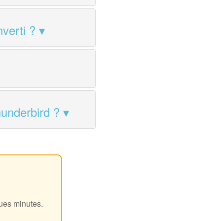
verti ?
hunderbird ?
!
ques minutes.