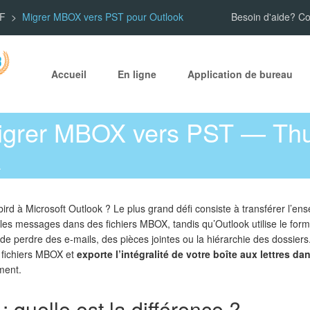
DF
Migrer MBOX vers PST pour Outlook
Besoin d'aide? C
Accueil
En ligne
Application de bureau
grer MBOX vers PST — Thu
k
rd à Microsoft Outlook ? Le plus grand défi consiste à transférer l’en
es messages dans des fichiers MBOX, tandis qu’Outlook utilise le form
de perdre des e-mails, des pièces jointes ou la hiérarchie des dossiers
es fichiers MBOX et
exporte l’intégralité de votre boîte aux lettres da
ment.
quelle est la différence ?