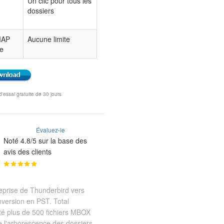
Un clic pour tous les
dossiers
MAP
Aucune limite
le
'essai gratuite de 30 jours
Évaluez-le
Noté 4.8/5 sur la base des
avis des clients
treprise de Thunderbird vers
nversion en PST. Total
té plus de 500 fichiers MBOX
e l'arborescence des dossiers.