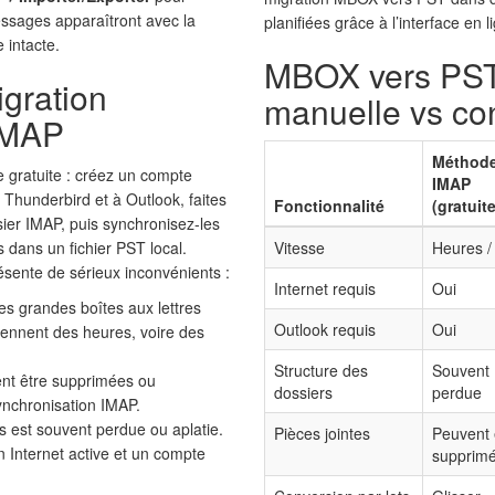
essages apparaîtront avec la
planifiées grâce à l’interface en
 intacte.
MBOX vers PST
igration
manuelle vs co
IMAP
Méthod
 gratuite : créez un compte
IMAP
Thunderbird et à Outlook, faites
Fonctionnalité
(gratuite
sier IMAP, puis synchronisez-les
s dans un fichier PST local.
Vitesse
Heures /
sente de sérieux inconvénients :
Internet requis
Oui
es grandes boîtes aux lettres
Outlook requis
Oui
prennent des heures, voire des
Structure des
Souvent
ent être supprimées ou
dossiers
perdue
ynchronisation IMAP.
s est souvent perdue ou aplatie.
Pièces jointes
Peuvent 
 Internet active et un compte
supprim