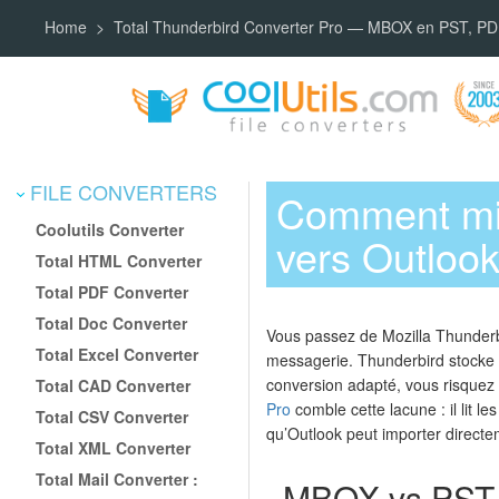
Home
Total Thunderbird Converter Pro — MBOX en PST, P
FILE CONVERTERS
Comment mi
Coolutils Converter
vers Outloo
Total HTML Converter
Total PDF Converter
Total Doc Converter
Vous passez de Mozilla Thunderbi
Total Excel Converter
messagerie. Thunderbird stocke l
conversion adapté, vous risquez 
Total CAD Converter
Pro
comble cette lacune : il lit l
Total CSV Converter
qu’Outlook peut importer directe
Total XML Converter
Total Mail Converter :
MBOX vs PST : 