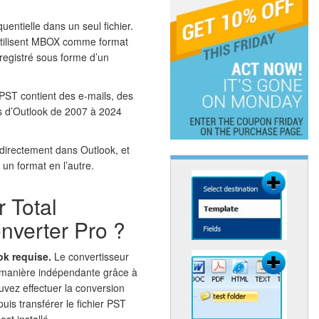
entielle dans un seul fichier.
utilisent MBOX comme format
registré sous forme d’un
 PST contient des e-mails, des
ns d’Outlook de 2007 à 2024
directement dans Outlook, et
un format en l’autre.
r Total
nverter Pro ?
ok requise.
Le convertisseur
e manière indépendante grâce à
vez effectuer la conversion
is transférer le fichier PST