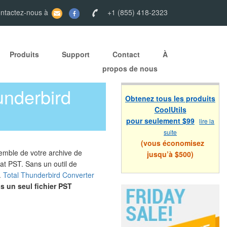
ontactez-nous à
+1 (855) 418-2323
Produits
Support
Contact
À
propos de nous
nderbird
Obtenez tous les produits
CoolUtils
pour seulement $99
lire la
suite
(vous économisez
semble de votre archive de
jusqu’à $500)
at PST. Sans un outil de
.
Total Thunderbird Converter
ns un seul fichier PST