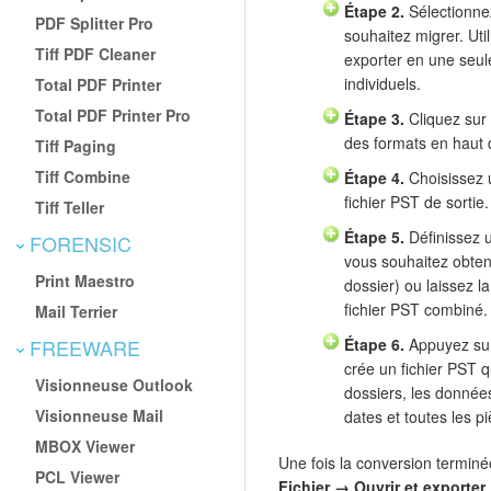
Étape 2.
Sélectionne
PDF Splitter Pro
souhaitez migrer. Uti
Tiff PDF Cleaner
exporter en une seule
individuels.
Total PDF Printer
Total PDF Printer Pro
Étape 3.
Cliquez sur 
des formats en haut d
Tiff Paging
Tiff Combine
Étape 4.
Choisissez u
fichier PST de sortie.
Tiff Teller
Étape 5.
Définissez u
FORENSIC
vous souhaitez obteni
Print Maestro
dossier) ou laissez l
fichier PST combiné.
Mail Terrier
FREEWARE
Étape 6.
Appuyez s
crée un fichier PST q
Visionneuse Outlook
dossiers, les données
Visionneuse Mail
dates et toutes les pi
MBOX Viewer
Une fois la conversion terminée
PCL Viewer
Fichier → Ouvrir et exporter