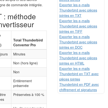
Exporter les e-mails
 ligne de commande intégrée.
Thunderbird avec pièces
 : méthode
jointes en TXT
Exporter les e-mails
nvertisseur
Thunderbird avec pièces
jointes en TIFF
e
Exporter les e-mails
Total Thunderbird
Thunderbird avec pièces
)
Converter Pro
jointes en DOC
Exporter les e-mails
 jours
Minutes
Thunderbird avec pièces
Non (hors ligne)
jointes en HTML
Exporter les e-mails
Non
Thunderbird en TXT avec
pièces jointes
Entièrement
Thunderbird en PDF avec
préservée
chiffrement et signatures
être
Préservées à 100 %
ées