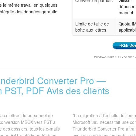
Conversion par lots
Glisser-
ue le même travail en quelques
déposer
intégrité des données garantie.
manuel
Limite de taille de
Quota I
boîte aux lettres
applicab
Windows 7/8/10/11 • Version d
underbird Converter Pro —
PST, PDF Avis des clients
aux lettres du personnel de
"La migration à l'échelle de l'en
 conversion MBOX vers PST a
Microsoft 365 nécessitait une co
e des dossiers, tous les e-mails
Thunderbird Converter Pro a trai
Chaque PST a été importé dans
avec une préservation parfaite d