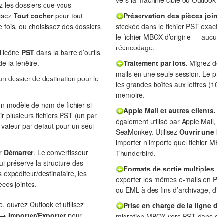
vers la machine cible où Outlook e
z les dossiers que vous
lisez
Tout cocher
pour tout
Préservation des pièces join
 fois, ou choisissez des dossiers
stockée dans le fichier PST exac
le fichier MBOX d’origine — auc
réencodage.
l’icône
PST
dans la barre d’outils
e la fenêtre.
Traitement par lots.
Migrez de
mails en une seule session. Le 
n dossier de destination pour le
les grandes boîtes aux lettres (
mémoire.
n modèle de nom de fichier si
Apple Mail et autres clients.
r plusieurs fichiers PST (un par
également utilisé par Apple Mail
a valeur par défaut pour un seul
SeaMonkey. Utilisez
Ouvrir une 
importer n’importe quel fichier M
ur
Démarrer
. Le convertisseur
Thunderbird.
ui préserve la structure des
Formats de sortie multiples.
 expéditeur/destinataire, les
exporter les mêmes e-mails en
èces jointes.
ou EML à des fins d’archivage, d
, ouvrez Outlook et utilisez
Prise en charge de la ligne
 → Importer/Exporter
pour
migration MBOX vers PST dans de