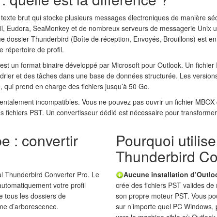
 texte brut qui stocke plusieurs messages électroniques de manière séqu
ail, Eudora, SeaMonkey et de nombreux serveurs de messagerie Unix 
 dossier Thunderbird (Boîte de réception, Envoyés, Brouillons) est en
 répertoire de profil.
st un format binaire développé par Microsoft pour Outlook. Un fichier
ndrier et des tâches dans une base de données structurée. Les versio
e, qui prend en charge des fichiers jusqu’à 50 Go.
ntalement incompatibles. Vous ne pouvez pas ouvrir un fichier MBOX 
es fichiers PST. Un convertisseur dédié est nécessaire pour transformer 
e : convertir
Pourquoi utilise
Thunderbird Co
l Thunderbird Converter Pro. Le
Aucune installation d’Outlo
utomatiquement votre profil
crée des fichiers PST valides d
e tous les dossiers de
son propre moteur PST. Vous pou
me d’arborescence.
sur n’importe quel PC Windows, pu