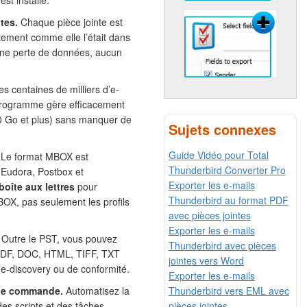
st installé.
tes.
Chaque pièce jointe est
tement comme elle l’était dans
une perte de données, aucun
s centaines de milliers d’e-
programme gère efficacement
10 Go et plus) sans manquer de
Sujets connexes
Guide Vidéo pour Total
Le format MBOX est
Thunderbird Converter Pro
, Eudora, Postbox et
Exporter les e-mails
boîte aux lettres
pour
Thunderbird au format PDF
BOX, pas seulement les profils
avec pièces jointes
Exporter les e-mails
Outre le PST, vous pouvez
Thunderbird avec pièces
 PDF, DOC, HTML, TIFF, TXT
jointes vers Word
’e-discovery ou de conformité.
Exporter les e-mails
Thunderbird vers EML avec
 de commande.
Automatisez la
pièces jointes
s scripts et des tâches