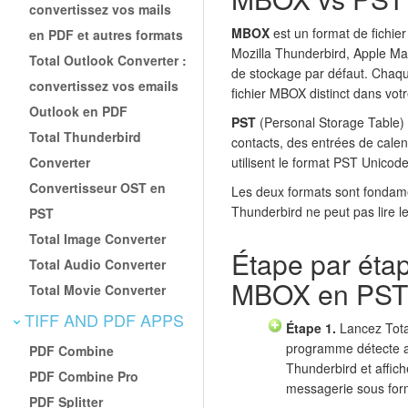
convertissez vos mails
MBOX
est un format de fichier
en PDF et autres formats
Mozilla Thunderbird, Apple M
Total Outlook Converter :
de stockage par défaut. Chaque
convertissez vos emails
fichier MBOX distinct dans votre
Outlook en PDF
PST
(Personal Storage Table) e
Total Thunderbird
contacts, des entrées de cale
Converter
utilisent le format PST Unicod
Convertisseur OST en
Les deux formats sont fondame
Thunderbird ne peut pas lire l
PST
Total Image Converter
Étape par étap
Total Audio Converter
MBOX en PST
Total Movie Converter
TIFF AND PDF APPS
Étape 1.
Lancez Tota
programme détecte a
PDF Combine
Thunderbird et affich
PDF Combine Pro
messagerie sous for
PDF Splitter