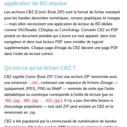
application de BD requise
Les archives CBZ (Comic Book ZIP) sont le format de fichier standard
pour les bandes dessinées numériques, romans graphiques et mangas
— mais elles nécessitent une application de lecteur de BD dédiée
comme YACReader, CDisplay ou ComiXology. Convertir CBZ en PDF
produit un document portable qui s'ouvre sur tout appareil, dans tout
navigateur et dans tout lecteur PDF sans installer de logiciel
supplémentaire. Chaque page d'image du CBZ devient une page PDF
dans l'ordre de lecture correct.
Qu'est-ce qu'un fichier CBZ ?
CBZ signifie Comic Book ZIP. C'est une archive ZIP renommée avec
une extension
, contenant une séquence de fichiers d'image —
.cbz
typiquement JPEG, PNG ou WebP — nommés de sorte que l'ordre
alphabétique ou numérique corresponde à l'ordre de lecture (par ex.
,
…
). Il n'y a pas d'en-tête binaire ni
001.jpg
002.jpg
022.jpg
d'encodage propriétaire — tout outil ZIP peut extraire un CBZ en le
renommant en .zip.
CBZ a été popularisé par la communauté de numérisation de bandes