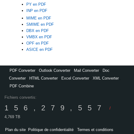
PY en PDF
INP en PDF
MIME en PDF
SMIME en PDF
DBX en PDF
VMBX en PDF
OPF en PDF
ASICE en PDF
PDF Converter
,
Outlook Converter
,
Mail Converter
,
Doc
Converter
,
HTML Converter
,
Excel Converter
,
XML Converter
,
PDF Combine
Fichiers convertis:
156,279,557
/
4,769 TB
Plan du site
Politique de confidentialité
Termes et conditions