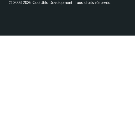
© 2003-2026 CoolUtils Development. Tous droits réservés.