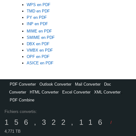
WPS en PDF
TMD en PDF
PY en PDF
INP en PDF
MIME en PDF
SMIME en PDF
DBX en PDF
VMBX en PDF
OPF en PDF
ASICE en PDF
PDF Converter
,
Outlook Converter
,
Mail Converter
,
Doc
Converter
,
HTML Converter
,
Excel Converter
,
XML Converter
,
PDF Combine
Fichiers convertis:
156,322,116
/
4,771 TB