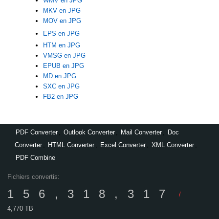
WMV en JPG
MKV en JPG
MOV en JPG
EPS en JPG
HTM en JPG
VMSG en JPG
EPUB en JPG
MD en JPG
SXC en JPG
FB2 en JPG
PDF Converter
,
Outlook Converter
,
Mail Converter
,
Doc
Converter
,
HTML Converter
,
Excel Converter
,
XML Converter
,
PDF Combine
Fichiers convertis:
156,318,317
/
4,770 TB