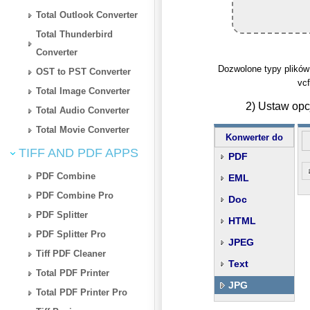
Total Outlook Converter
Total Thunderbird
Converter
Dozwolone typy plików
OST to PST Converter
vcf
Total Image Converter
2) Ustaw opc
Total Audio Converter
Total Movie Converter
Konwerter do
TIFF AND PDF APPS
PDF
PDF Combine
EML
PDF Combine Pro
Doc
PDF Splitter
HTML
PDF Splitter Pro
JPEG
Tiff PDF Cleaner
Text
Total PDF Printer
JPG
Total PDF Printer Pro