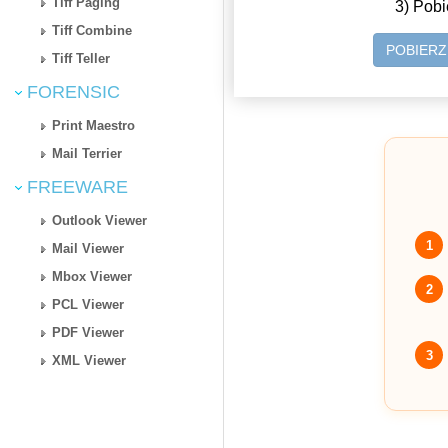
Tiff Paging
3) Pobi
Tiff Combine
POBIER
Tiff Teller
FORENSIC
Print Maestro
Mail Terrier
FREEWARE
Outlook Viewer
1
Mail Viewer
Mbox Viewer
2
PCL Viewer
PDF Viewer
3
XML Viewer