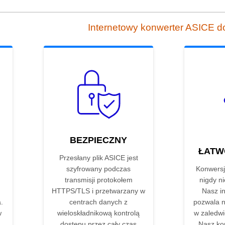
Internetowy konwerter ASICE 
BEZPIECZNY
ŁATW
Przesłany plik ASICE jest
szyfrowany podczas
Konwersj
transmisji protokołem
nigdy ni
HTTPS/TLS i przetwarzany w
Nasz in
.
centrach danych z
pozwala n
w
wieloskładnikową kontrolą
w zaledwie
m
dostępu przez cały czas
Nasz ko