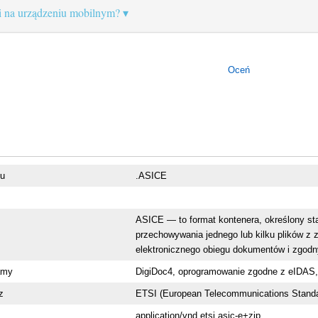
 na urządzeniu mobilnym?
Oceń
ku
.ASICE
ASICE — to format kontenera, określony st
przechowywania jednego lub kilku plików z
elektronicznego obiegu dokumentów i zgodn
amy
DigiDoc4, oprogramowanie zgodne z eIDAS,
z
ETSI (European Telecommunications Standar
application/vnd.etsi.asic-e+zip