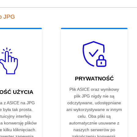
do JPG
PRYWATNOŚĆ
Plik ASICE oraz wynikowy
OŚĆ UŻYCIA
plik JPG nigdy nie są
a z ASICE na JPG
odczytywane, udostępniane
e była tak prosta.
ani wykorzystywane w innym
tuicyjny interfejs
celu. Oba pliki są
a konwersję plików
automatycznie usuwane z
 kilku kliknięciach.
naszych serwerów po
nwerter zapewnia
zakończeniu konwersji.