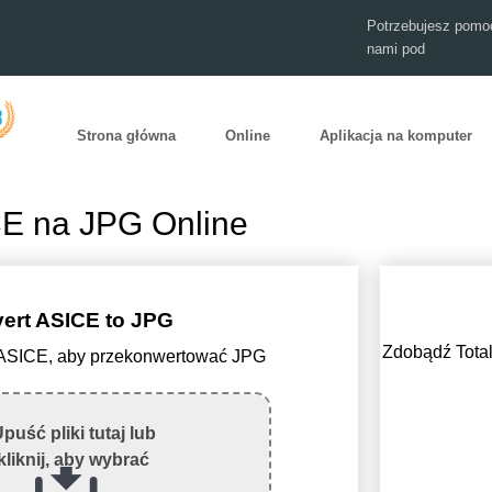
Potrzebujesz pomoc
nami pod
Strona główna
Online
Aplikacja na komputer
CE na JPG Online
ert ASICE to JPG
Zdobądź Total
ik ASICE, aby przekonwertować JPG
puść pliki tutaj lub
kliknij, aby wybrać