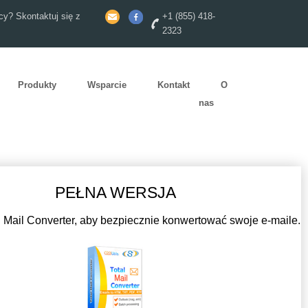
y? Skontaktuj się z
+1 (855) 418-
2323
Produkty
Wsparcie
Kontakt
O
nas
PEŁNA WERSJA
 Mail Converter, aby bezpiecznie konwertować swoje e-maile.