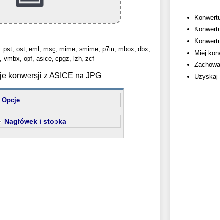
Konwertu
Konwertu
Konwertuj
: pst, ost, eml, msg, mime, smime, p7m, mbox, dbx,
Miej kon
, vmbx, opf, asice, cpgz, lzh, zcf
Zachowaj
je konwersji z ASICE na JPG
Uzyskaj 
Opcje
Nagłówek i stopka