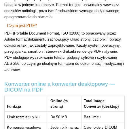
badania w jednym kontenerze. Format ten jest uniwersalny wewnątrz
oddziałów radiologii; poza tym środowiskiem wymaga dedykowanego
oprogramowania do otwarcia.
Czym jest PDF?
PDF (Portable Document Format, ISO 32000) to opracowany przez
Adobe format dokumentu zachowujący układ strony, czcionki i obrazy
dokładnie tak, jak zostały zaprojektowane. Każdy system operacyjny,
przeglądarka, smartfon i sterownik drukarki renderuje PDF natywnie.
PDF obsługuje wyszukiwanie tekstu, podpisy cyfrowe i szyfrowanie
AES-256, co czyni go idealnym formatem do dokumentacji medycznej i
archiwów.
Konwerter online a konwerter desktopowy —
DICOM na PDF
Online (ta
Total Image
Funkcja
strona)
Converter (desktop)
Limit rozmiaru pliku
Do 50 MB
Bez limitu
Konwersja wsadowa
Jeden plik na raz
Całe foldery DICOM