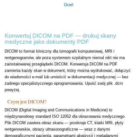
Oceń
Konwertuj DICOM na PDF — drukuj skany
medyczne jako dokumenty PDF
DICOM to format kliniczny dla tomografii komputerowej, MRI i
rentgenogramów, ale poza systemem szpitalnym niemal nikt nie ma
zainstalowanej przeglądarki DICOM. Konwersja DICOM na PDF
zamienia każdy skan w dokument, który można wydrukować, dołączyć
do wiadomości e-mail lub umieścić w dokumentacji medycznej — bez
żadnego specjalistycznego oprogramowania. Upuść swój plik .dcm
powyżej.
Czym jest DICOM?
DICOM (Digital Imaging and Communications in Medicine) to
międzynarodowy standard ISO 12052 dla obrazowania medycznego.
Plik DICOM zawiera obraz skanu — przekroje CT, klatki MRI, płyty
rentgenowskie, obrazy ultrasonograficzne — wraz z danymi
demograficznymi pacjenta, parametrami akwizycji i metadanymi