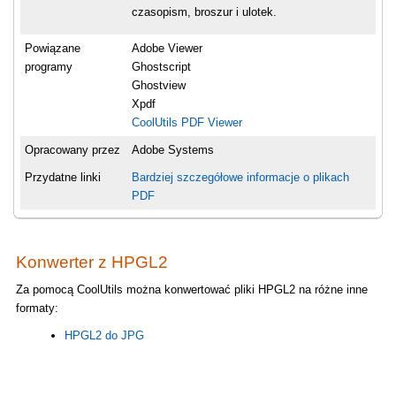
czasopism, broszur i ulotek.
Powiązane
Adobe Viewer
programy
Ghostscript
Ghostview
Xpdf
CoolUtils PDF Viewer
Opracowany przez
Adobe Systems
Przydatne linki
Bardziej szczegółowe informacje o plikach
PDF
Konwerter z HPGL2
Za pomocą CoolUtils można konwertować pliki HPGL2 na różne inne
formaty:
HPGL2 do JPG