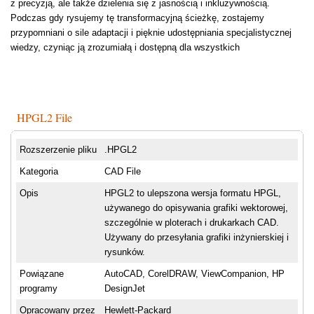
z precyzją, ale także dzielenia się z jasnością i inkluzywnością.
Podczas gdy rysujemy tę transformacyjną ścieżkę, zostajemy
przypomniani o sile adaptacji i pięknie udostępniania specjalistycznej
wiedzy, czyniąc ją zrozumiałą i dostępną dla wszystkich
HPGL2 File
Rozszerzenie pliku
.HPGL2
Kategoria
CAD File
Opis
HPGL2 to ulepszona wersja formatu HPGL,
używanego do opisywania grafiki wektorowej,
szczególnie w ploterach i drukarkach CAD.
Używany do przesyłania grafiki inżynierskiej i
rysunków.
Powiązane
AutoCAD, CorelDRAW, ViewCompanion, HP
programy
DesignJet
Opracowany przez
Hewlett-Packard