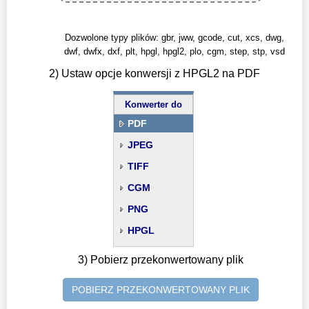
Dozwolone typy plików: gbr, jww, gcode, cut, xcs, dwg,
dwf, dwfx, dxf, plt, hpgl, hpgl2, plo, cgm, step, stp, vsd
2) Ustaw opcje konwersji z HPGL2 na PDF
Konwerter do
PDF
JPEG
TIFF
CGM
PNG
HPGL
3) Pobierz przekonwertowany plik
POBIERZ PRZEKONWERTOWANY PLIK