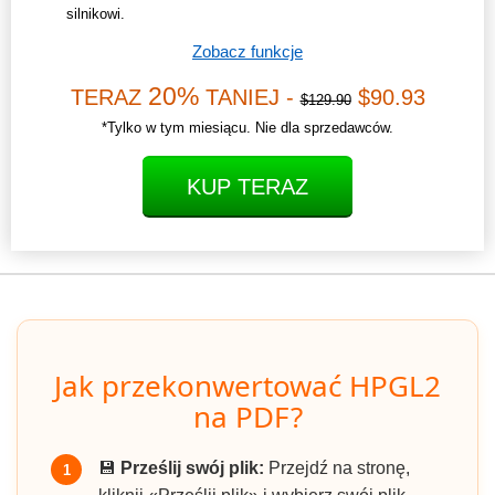
silnikowi.
Zobacz funkcje
20%
TERAZ
TANIEJ -
$90.93
$129.90
*Tylko w tym miesiącu. Nie dla sprzedawców.
KUP TERAZ
Jak przekonwertować HPGL2
na PDF?
💾
Prześlij swój plik:
Przejdź na stronę,
1