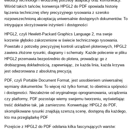
ewolucji technologii i wrodzonej potrzeby adaptacji oraz komunikacji.
Wśród takich tańców, konwersja HPGL2 do PDF opowiada historię
łączenia technicznej sfery precyzyjnego rysowania z szeroko
rozpowszechnioną akceptacją uniwersalnie dostępnych dokumentów. To
intrygujące skrzyżowanie inżynierii i dostępności
HPGL2, czyli Hewlett-Packard Graphics Language 2, ma swoje
korzenie głęboko zakorzenione w świecie technicznego rysowania.
Powstało z potrzeby precyzyjnej kontroli urządzeń ploterowych, HPGL2
zawiera złożone rysunki, diagramy i schematy. Każde polecenie w pliku
HPGL2 przemawia bezpośrednio do plotera, prowadząc go z
drobiazgową dokładnością, zapewniając, że każda linia, każda krzywa
jest odwzorowana z absolutną precyzją
PDF, czyli Portable Document Format, jest uosobieniem uniwersalnej
wymiany dokumentów. To więcej niż tylko format; to obietnica spójności
i dostępności. Niezależnie od oryginalnego oprogramowania, urządzenia
czy platformy, PDF pozostaje wierny swojemu tworzeniu, wyświetlając
treść dokładnie tak, jak zamierzono. Konwertując HPGL2 do PDF,
skomplikowane rysunki znajdują szerszą scenę, dostępną dla każdego,
kto ma przeglądarkę PDF
Przejście z HPGL2 do PDF odsłania kilka fascynujących warstw: