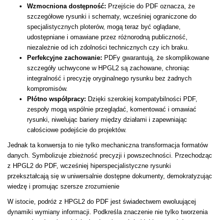
Wzmocniona dostępność:
Przejście do PDF oznacza, że
szczegółowe rysunki i schematy, wcześniej ograniczone do
specjalistycznych ploterów, mogą teraz być oglądane,
udostępniane i omawiane przez różnorodną publiczność,
niezależnie od ich zdolności technicznych czy ich braku.
Perfekcyjne zachowanie:
PDFy gwarantują, że skomplikowane
szczegóły uchwycone w HPGL2 są zachowane, chroniąc
integralność i precyzję oryginalnego rysunku bez żadnych
kompromisów.
Płótno współpracy:
Dzięki szerokiej kompatybilności PDF,
zespoły mogą wspólnie przeglądać, komentować i omawiać
rysunki, niwelując bariery między działami i zapewniając
całościowe podejście do projektów.
Jednak ta konwersja to nie tylko mechaniczna transformacja formatów
danych. Symbolizuje zbieżność precyzji i powszechności. Przechodząc
z HPGL2 do PDF, wcześniej hiperspecjalistyczne rysunki
przekształcają się w uniwersalnie dostępne dokumenty, demokratyzując
wiedzę i promując szersze zrozumienie
W istocie, podróż z HPGL2 do PDF jest świadectwem ewoluującej
dynamiki wymiany informacji. Podkreśla znaczenie nie tylko tworzenia