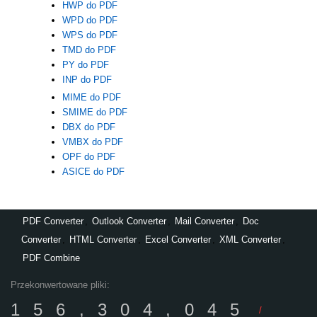
HWP do PDF
WPD do PDF
WPS do PDF
TMD do PDF
PY do PDF
INP do PDF
MIME do PDF
SMIME do PDF
DBX do PDF
VMBX do PDF
OPF do PDF
ASICE do PDF
PDF Converter
,
Outlook Converter
,
Mail Converter
,
Doc
Converter
,
HTML Converter
,
Excel Converter
,
XML Converter
,
PDF Combine
Przekonwertowane pliki:
156,304,045
/