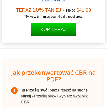
Zobacz funkcje
20%
TERAZ
TANIEJ -
$41.93
$59.90
*Tylko w tym miesiącu. Nie dla resellerów.
KUP TERAZ
Jak przekonwertować CBR na
PDF?
💾
Prześlij swój plik:
Przejdź na stronę,
1
kliknij «Prześlij plik» i wybierz swój plik
CBR.