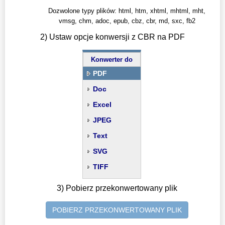
Dozwolone typy plików: html, htm, xhtml, mhtml, mht,
vmsg, chm, adoc, epub, cbz, cbr, md, sxc, fb2
2) Ustaw opcje konwersji z CBR na PDF
Konwerter do
PDF
Doc
Excel
JPEG
Text
SVG
TIFF
3) Pobierz przekonwertowany plik
POBIERZ PRZEKONWERTOWANY PLIK