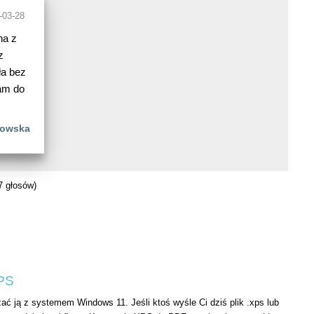
-03-28
na z
z
ła bez
cam do
bowska
7 głosów)
XPS
ać ją z systemem Windows 11. Jeśli ktoś wyśle Ci dziś plik .xps lub