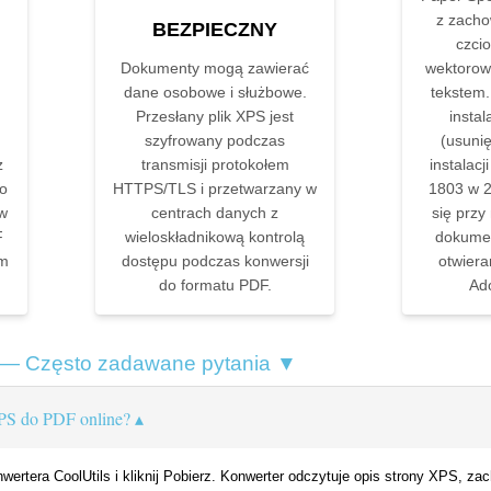
z zach
BEZPIECZNY
czcio
Dokumenty mogą zawierać
wektorow
dane osobowe i służbowe.
tekstem.
Przesłany plik XPS jest
instal
szyfrowany podczas
(usuni
z
transmisji protokołem
instalacj
go
HTTPS/TLS i przetwarzany w
1803 w 2
 w
centrach danych z
się przy
F
wieloskładnikową kontrolą
dokumen
ym
dostępu podczas konwersji
otwiera
do formatu PDF.
Ad
 — Często zadawane pytania ▼
PS do PDF online?
onwertera CoolUtils i kliknij Pobierz. Konwerter odczytuje opis strony XPS, z