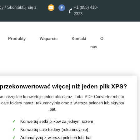
y? Skontaktuj się z
+1 (855) 418-
2323
Produkty
Wsparcie
Kontakt
O
nas
przekonwertować więcej niż jeden plik XPS?
 narzędzie konwertuje jeden plik naraz. Total PDF Converter robi to
całe foldery naraz, rekurencyjnie oraz z wiersza poleceń lub skryptu
.bat.
Konwertuj setki plików za jednym razem
Konwertuj całe foldery (rekurencyjnie)
Automatyzuj z wiersza poleceń lub .bat