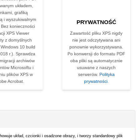
owanym układem,
nkami, grafiką
ą i wyszukiwalnym
PRYWATNOŚĆ
 Bez konieczności
acji XPS Viewer
Zawartość pliku XPS nigdy
ęty z domyślnych
nie jest odczytywana ani
i Windows 10 build
ponownie wykorzystywana.
018 r.). Sprawdza
Po konwersji do formatu PDF
 migracji archiwów
oba pliki są automatycznie
tów Microsoftu i
usuwane z naszych
niu plików XPS w
serwerów.
Polityka
obe Acrobat.
prywatności
.
achowuje układ, czcionki i osadzone obrazy, i tworzy standardowy plik