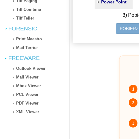
Tiff Paging
Power Point
Tiff Combine
3) Pobi
Tiff Teller
FORENSIC
POBIER
Print Maestro
Mail Terrier
FREEWARE
Outlook Viewer
Mail Viewer
Mbox Viewer
1
PCL Viewer
2
PDF Viewer
XML Viewer
3