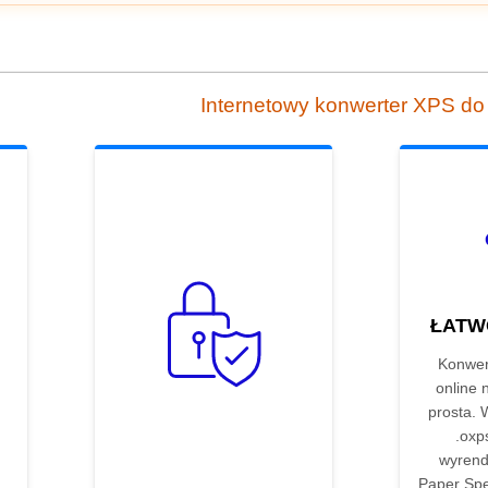
Internetowy konwerter XPS d
ŁATW
Konwer
online 
prosta. 
.oxp
wyrend
Paper Spe