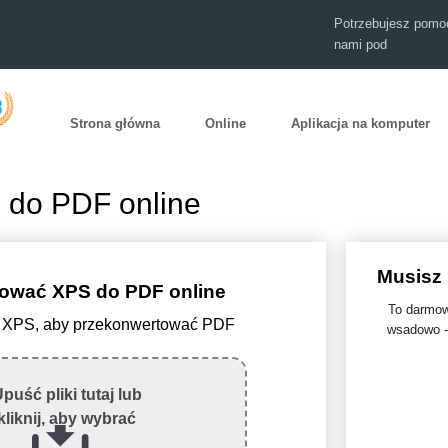
Potrzebujesz pomoc
nami pod
Strona główna
Online
Aplikacja na komputer
 do PDF online
Musisz 
ować XPS do PDF online
To darmowe
lik XPS, aby przekonwertować PDF
wsadowo - 
puść pliki tutaj lub
kliknij, aby wybrać