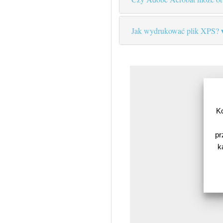
Jak wydrukować plik XPS?
K
pr
k