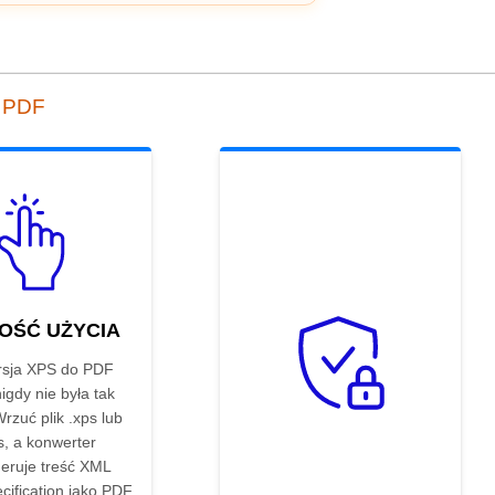
o PDF
OŚĆ UŻYCIA
sja XPS do PDF
nigdy nie była tak
Wrzuć plik .xps lub
s, a konwerter
eruje treść XML
cification jako PDF