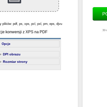
P
plików: pdf, ps, xps, pcl, pxl, prn, eps, djvu
30-
cje konwersji z XPS na PDF
Opcje
DPI obrazu
Rozmiar strony