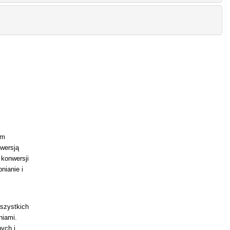
ym
wersją
konwersji
nianie i
szystkich
niami.
ych i