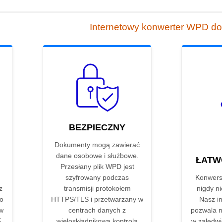
Internetowy konwerter WPD d
BEZPIECZNY
Dokumenty mogą zawierać
dane osobowe i służbowe.
ŁATW
Przesłany plik WPD jest
szyfrowany podczas
Konwers
z
transmisji protokołem
nigdy ni
go
HTTPS/TLS i przetwarzany w
Nasz in
 w
centrach danych z
pozwala n
F
wieloskładnikową kontrolą
w zaledwie