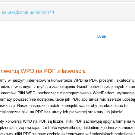
 na urządzeniu mobilnym?
Oceń
nwertuj WPD na PDF z łatwością
amy w naszym internetowym konwerterze WPD na PDF, prostym i skuteczn
zędziu stworzonym z myślą o zaspokojeniu Twoich potrzeb związanych z kon
umentów. Pliki WPD, pochodzące z oprogramowania WordPerfect, wymagają 
formaty powszechnie dostępne, takie jak PDF, aby umożliwić szersze udostęp
hiwizację. Nasze narzędzie zostało zaprojektowane, aby przekształcać te
cjalistyczne pliki na PDF bez utraty ich pierwotnej struktury lub jakości.
ety konwersji WPD na PDF są liczne. Pliki PDF zachowują spójną formę na w
ądzeniach, zapewniając, że treść wyświetla się dokładnie zgodnie z zamierze
atkowo, pliki PDF są powszechnie akceptowane w środowiskach profesjonaln