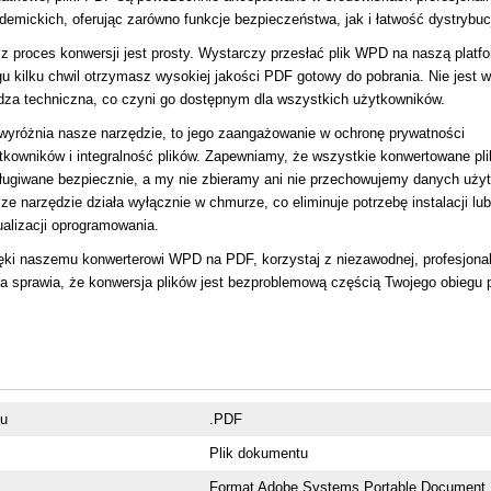
demickich, oferując zarówno funkcje bezpieczeństwa, jak i łatwość dystrybucj
z proces konwersji jest prosty. Wystarczy przesłać plik WPD na naszą platf
gu kilku chwil otrzymasz wysokiej jakości PDF gotowy do pobrania. Nie jest
dza techniczna, co czyni go dostępnym dla wszystkich użytkowników.
wyróżnia nasze narzędzie, to jego zaangażowanie w ochronę prywatności
tkowników i integralność plików. Zapewniamy, że wszystkie konwertowane pli
ługiwane bezpiecznie, a my nie zbieramy ani nie przechowujemy danych uży
ze narzędzie działa wyłącznie w chmurze, co eliminuje potrzebę instalacji lub
ualizacji oprogramowania.
ęki naszemu konwerterowi WPD na PDF, korzystaj z niezawodnej, profesjonaln
ra sprawia, że konwersja plików jest bezproblemową częścią Twojego obiegu 
ku
.PDF
Plik dokumentu
Format Adobe Systems Portable Document 