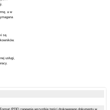
i.
ormę, a w
 wymagana
ki są
tkowników.
ej usługi,
pracy.
Format (PDF) zapewnia wszystkie treści drukowanego dokumentu w