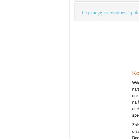
Czy mogę konwertować pliki
Ko
Wit
nar
dok
na 
arc
spe
Zal
urz
Dod