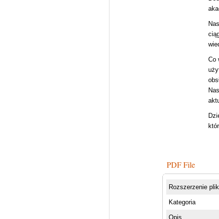
aka
Nas
cią
wie
Co 
uży
obs
Nas
akt
Dzi
któ
PDF File
Rozszerzenie pli
Kategoria
Opis