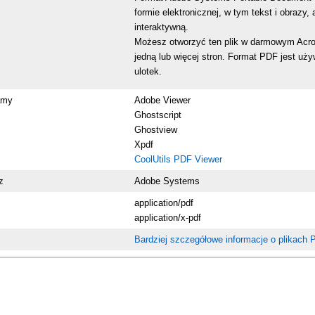
formie elektronicznej, w tym tekst i obrazy,
interaktywną.
Możesz otworzyć ten plik w darmowym Acrob
jedną lub więcej stron. Format PDF jest uż
ulotek.
amy
Adobe Viewer
Ghostscript
Ghostview
Xpdf
CoolUtils PDF Viewer
z
Adobe Systems
application/pdf
application/x-pdf
Bardziej szczegółowe informacje o plikach