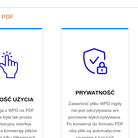
o PDF
PRYWATNOŚĆ
OŚĆ UŻYCIA
Zawartość pliku WPD nigdy
ja z WPD na PDF
nie jest odczytywana ani
e była tak prosta.
ponownie wykorzystywana.
tuicyjny interfejs
Po konwersji do formatu PDF
a konwersję plików
oba pliki są automatycznie
 kilku kliknięciach.
usuwane z naszych