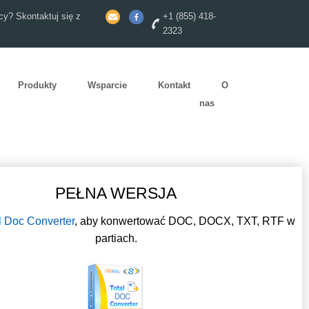
y? Skontaktuj się z
+1 (855) 418-
2323
Produkty
Wsparcie
Kontakt
O
nas
PEŁNA WERSJA
l Doc Converter
, aby konwertować DOC, DOCX, TXT, RTF w
partiach.