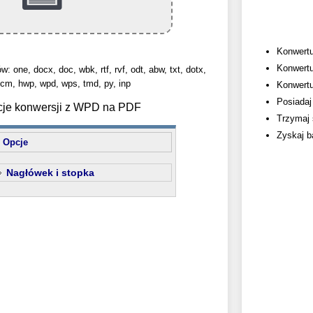
Konwertu
Konwertu
: one, docx, doc, wbk, rtf, rvf, odt, abw, txt, dotx,
cm, hwp, wpd, wps, tmd, py, inp
Konwertuj
Posiadaj 
cje konwersji z WPD na PDF
Trzymaj 
Zyskaj b
Opcje
Nagłówek i stopka