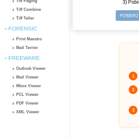
Tiff Paging
3) Pobi
Tiff Combine
POBIER
Tiff Teller
FORENSIC
Print Maestro
Mail Terrier
FREEWARE
Outlook Viewer
1
Mail Viewer
Mbox Viewer
2
PCL Viewer
PDF Viewer
3
XML Viewer