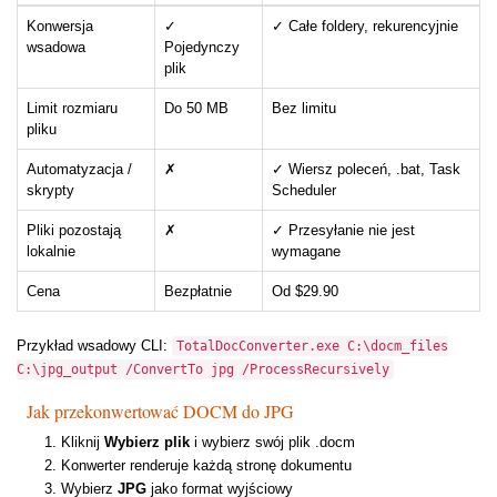
Konwersja
✓
✓ Całe foldery, rekurencyjnie
wsadowa
Pojedynczy
plik
Limit rozmiaru
Do 50 MB
Bez limitu
pliku
Automatyzacja /
✗
✓ Wiersz poleceń, .bat, Task
skrypty
Scheduler
Pliki pozostają
✗
✓ Przesyłanie nie jest
lokalnie
wymagane
Cena
Bezpłatnie
Od $29.90
Przykład wsadowy CLI:
TotalDocConverter.exe C:\docm_files
C:\jpg_output /ConvertTo jpg /ProcessRecursively
Jak przekonwertować DOCM do JPG
Kliknij
Wybierz plik
i wybierz swój plik .docm
Konwerter renderuje każdą stronę dokumentu
Wybierz
JPG
jako format wyjściowy