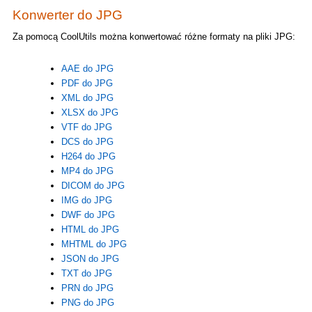
Konwerter do JPG
Za pomocą CoolUtils można konwertować różne formaty na pliki JPG:
AAE do JPG
PDF do JPG
XML do JPG
XLSX do JPG
VTF do JPG
DCS do JPG
H264 do JPG
MP4 do JPG
DICOM do JPG
IMG do JPG
DWF do JPG
HTML do JPG
MHTML do JPG
JSON do JPG
TXT do JPG
PRN do JPG
PNG do JPG