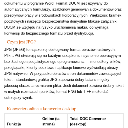
dokumentu w programie Word. Format DOCM jest używany do
automatycznych formularzy, szablonów generowania dokumentów oraz
przepływów pracy w środowiskach korporacyjnych. Większość bramek
pocztowych i narzędzi bezpieczeństwa domyślnie blokuje załączniki
DOCM ze względu na ryzyko uruchomienia makra, co wymaga
konwersji do bezpiecznego formatu przed dystrybucją.
Czym jest JPG?
JPG (JPEG) to najszerzej obsługiwany format obrazów rastrowych.
Pliki JPG otwierają się na każdym urządzeniu i systemie operacyjnym
bez żadnego specjalistycznego oprogramowania — menedżery plików,
przeglądarki, klienty pocztowe i aplikacje biurowe wyświetlają obrazy
JPG natywnie. W przypadku obrazów stron dokumentów zawierających
tekst i standardową grafikę JPG zapewnia dobry balans między
jakością obrazu a rozmiarem pliku. Jeśli dokument zawiera drobny tekst
w małych rozmiarach punktów, format PNG lub TIFF może dać
ostrzejszy wynik.
Konwerter online a konwerter desktop
Online (ta
Total DOC Converter
Funkcja
strona)
(desktop)