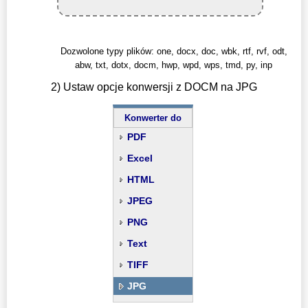
Dozwolone typy plików: one, docx, doc, wbk, rtf, rvf, odt,
abw, txt, dotx, docm, hwp, wpd, wps, tmd, py, inp
2) Ustaw opcje konwersji z DOCM na JPG
Konwerter do
PDF
Excel
HTML
JPEG
PNG
Text
TIFF
JPG