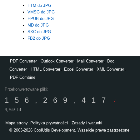
HTM do JPG
VMSG do JPG
EPUB do JPG
MD do JPG
SXC do JPG
FB2 do JPG
PDF Converter
,
Outlook Converter
,
Mail Converter
,
Doc
Converter
,
HTML Converter
,
Excel Converter
,
XML Converter
,
PDF Combine
Przekonwertowane pliki:
156,269,417
/
4,769 TB
Mapa strony
Polityka prywatności
Zasady i warunki
© 2003-2026 CoolUtils Development. Wszelkie prawa zastrzeżone.