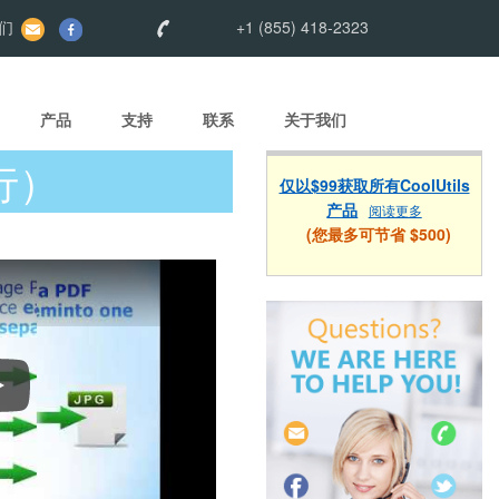
们
+1 (855) 418-2323
产品
支持
联系
关于我们
令行）
仅以$99获取所有CoolUtils
产品
阅读更多
(您最多可节省 $500)
如何将 PDF 转换为 DOC、TIFF、JPEG、XLS 等。