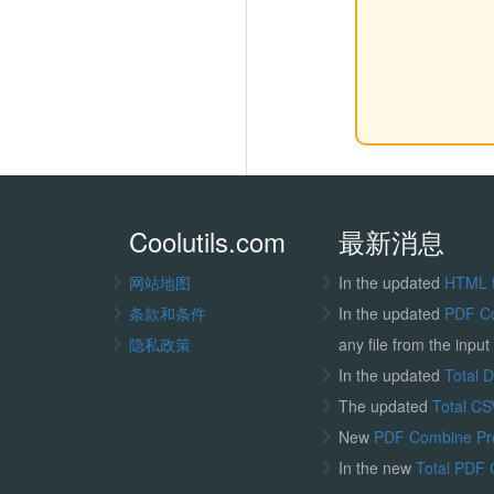
Coolutils.com
最新消息
网站地图
In the updated
HTML 
条款和条件
In the updated
PDF C
隐私政策
any file from the input 
In the updated
Total 
The updated
Total CS
New
PDF Combine P
In the new
Total PDF 