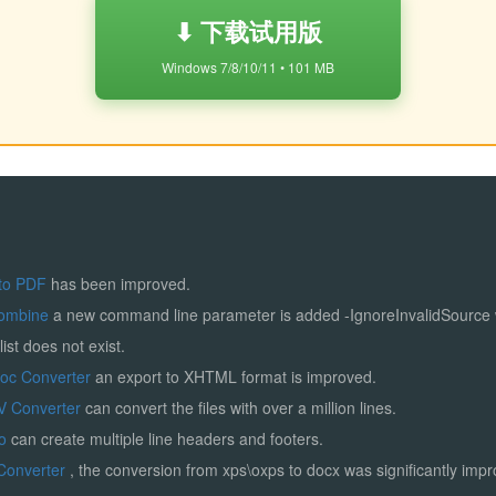
⬇ 下载试用版
Windows 7/8/10/11 • 101 MB
to PDF
has been improved.
ombine
a new command line parameter is added -IgnoreInvalidSource
list does not exist.
Doc Converter
an export to XHTML format is improved.
V Converter
can convert the files with over a million lines.
ro
can create multiple line headers and footers.
Converter
, the conversion from xps\oxps to docx was significantly imp