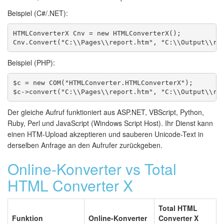
Beispiel (C#/.NET):
HTMLConverterX Cnv = new HTMLConverterX();

Cnv.Convert("C:\\Pages\\report.htm", "C:\\Output\\re
Beispiel (PHP):
$c = new COM("HTMLConverter.HTMLConverterX");

$c->convert("C:\\Pages\\report.htm", "C:\\Output\\re
Der gleiche Aufruf funktioniert aus ASP.NET, VBScript, Python,
Ruby, Perl und JavaScript (Windows Script Host). Ihr Dienst kann
einen HTM-Upload akzeptieren und sauberen Unicode-Text in
derselben Anfrage an den Aufrufer zurückgeben.
Online-Konverter vs Total
HTML Converter X
Total HTML
Funktion
Online-Konverter
Converter X