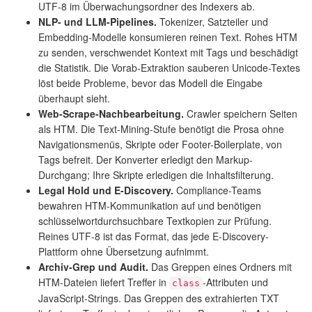
UTF-8 im Überwachungsordner des Indexers ab.
NLP- und LLM-Pipelines.
Tokenizer, Satzteiler und
Embedding-Modelle konsumieren reinen Text. Rohes HTM
zu senden, verschwendet Kontext mit Tags und beschädigt
die Statistik. Die Vorab-Extraktion sauberen Unicode-Textes
löst beide Probleme, bevor das Modell die Eingabe
überhaupt sieht.
Web-Scrape-Nachbearbeitung.
Crawler speichern Seiten
als HTM. Die Text-Mining-Stufe benötigt die Prosa ohne
Navigationsmenüs, Skripte oder Footer-Boilerplate, von
Tags befreit. Der Konverter erledigt den Markup-
Durchgang; Ihre Skripte erledigen die Inhaltsfilterung.
Legal Hold und E-Discovery.
Compliance-Teams
bewahren HTM-Kommunikation auf und benötigen
schlüsselwortdurchsuchbare Textkopien zur Prüfung.
Reines UTF-8 ist das Format, das jede E-Discovery-
Plattform ohne Übersetzung aufnimmt.
Archiv-Grep und Audit.
Das Greppen eines Ordners mit
HTM-Dateien liefert Treffer in
-Attributen und
class
JavaScript-Strings. Das Greppen des extrahierten TXT