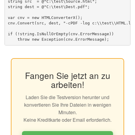
string src  = @"C:\test\Source.html";

string dest = @"C:\test\Dest.pdf";

var cnv = new HTMLConverterX();

cnv.Convert(src, dest, "-cPDF -log c:\\test\\HTML.log
if (!string.IsNullOrEmpty(cnv.ErrorMessage))

Fangen Sie jetzt an zu
arbeiten!
Laden Sie die Testversion herunter und
konvertieren Sie Ihre Dateien in wenigen
Minuten.
Keine Kreditkarte oder Email erforderlich.