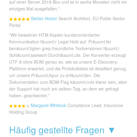
auf einer Server 2019-Box und ist in sechs Monaten nicht ein
einziges Mal ausgefallen."
Stefan Holzer
Search Architect, EU Public Sector
Portal
"Wir bewahren HTM-Kopien kundenorientierter
Kommunikation f&uuml;r Legal Hold auf. Pr&uuml;fer
ben&ouml;tigten grep-freundliche Textversionen f&uuml;r
Schl&uuml;sselwort-Durchl&auml;ufe. Der Konverter erzeugt
UTF-8 ohne BOM genau so, wie es unsere E-Discovery-
Plattform erwartet, und die Protokolldatei ist detailliert genug,
um unsere Pr&uuml;fspur zu erf&uuml;llen. Die
Dokumentation zum BOM-Flag k&ouml;nnte klarer sein, aber
der Support hat noch am selben Tag, an dem wir gefragt
haben, geantwortet."
Margaret Whitlock
Compliance Lead, Insurance
Holding Group
Häufig gestellte Fragen ▼