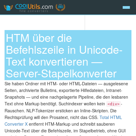
HTM über die
Befehlszeile in Unicode-
Text konvertieren —
Server-Stapelkonverter
Sie haben Ordner mit HTM- oder HTML-Dateien — ausgelesene
Seiten, archivierte Bulletins, exportierte Hilfedateien, Intranet-
Snapshots — und eine nachgelagerte Pipeline, die den lesbaren
Text ohne Markup benötigt. Suchindexer wollen kein
-
<div>
Rauschen. NLP-Tokenizer ersticken an Inline-Skripten. Die
Rechtsprüfung will den Prosatext, nicht das CSS.
Total HTML
Converter X
entfernt HTM-Markup und schreibt sauberen
Unicode-Text über die Befehlszeile, im Stapelbetrieb, ohne GUI