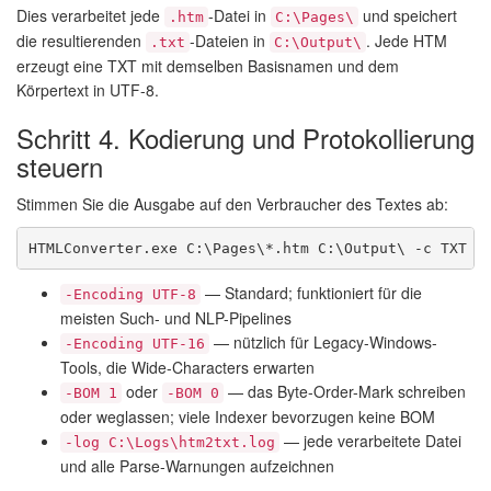
Dies verarbeitet jede
-Datei in
und speichert
.htm
C:\Pages\
die resultierenden
-Dateien in
. Jede HTM
.txt
C:\Output\
erzeugt eine TXT mit demselben Basisnamen und dem
Körpertext in UTF-8.
Schritt 4. Kodierung und Protokollierung
steuern
Stimmen Sie die Ausgabe auf den Verbraucher des Textes ab:
HTMLConverter.exe C:\Pages\*.htm C:\Output\ -c TXT -
— Standard; funktioniert für die
-Encoding UTF-8
meisten Such- und NLP-Pipelines
— nützlich für Legacy-Windows-
-Encoding UTF-16
Tools, die Wide-Characters erwarten
oder
— das Byte-Order-Mark schreiben
-BOM 1
-BOM 0
oder weglassen; viele Indexer bevorzugen keine BOM
— jede verarbeitete Datei
-log C:\Logs\htm2txt.log
und alle Parse-Warnungen aufzeichnen