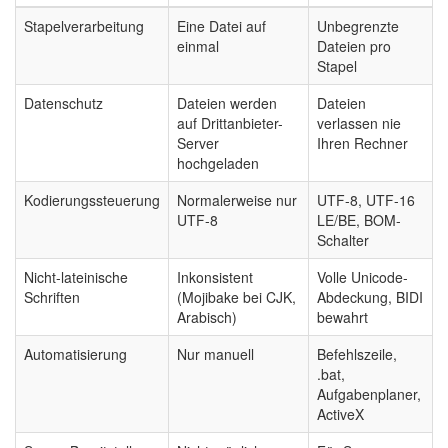
Stapelverarbeitung
Eine Datei auf
Unbegrenzte
einmal
Dateien pro
Stapel
Datenschutz
Dateien werden
Dateien
auf Drittanbieter-
verlassen nie
Server
Ihren Rechner
hochgeladen
Kodierungssteuerung
Normalerweise nur
UTF-8, UTF-16
UTF-8
LE/BE, BOM-
Schalter
Nicht-lateinische
Inkonsistent
Volle Unicode-
Schriften
(Mojibake bei CJK,
Abdeckung, BIDI
Arabisch)
bewahrt
Automatisierung
Nur manuell
Befehlszeile,
.bat,
Aufgabenplaner,
ActiveX