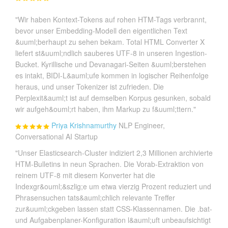
"Wir haben Kontext-Tokens auf rohen HTM-Tags verbrannt,
bevor unser Embedding-Modell den eigentlichen Text
&uuml;berhaupt zu sehen bekam. Total HTML Converter X
liefert st&uuml;ndlich sauberes UTF-8 in unseren Ingestion-
Bucket. Kyrillische und Devanagari-Seiten &uuml;berstehen
es intakt, BIDI-L&auml;ufe kommen in logischer Reihenfolge
heraus, und unser Tokenizer ist zufrieden. Die
Perplexit&auml;t ist auf demselben Korpus gesunken, sobald
wir aufgeh&ouml;rt haben, ihm Markup zu f&uuml;ttern."
Priya Krishnamurthy
NLP Engineer,
Conversational AI Startup
"Unser Elasticsearch-Cluster indiziert 2,3 Millionen archivierte
HTM-Bulletins in neun Sprachen. Die Vorab-Extraktion von
reinem UTF-8 mit diesem Konverter hat die
Indexgr&ouml;&szlig;e um etwa vierzig Prozent reduziert und
Phrasensuchen tats&auml;chlich relevante Treffer
zur&uuml;ckgeben lassen statt CSS-Klassennamen. Die .bat-
und Aufgabenplaner-Konfiguration l&auml;uft unbeaufsichtigt