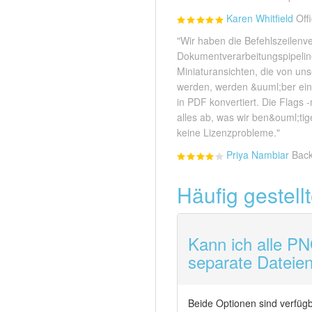
Karen Whitfield
Off
"Wir haben die Befehlszeilenve
Dokumentverarbeitungspipeline
Miniaturansichten, die von un
werden, werden &uuml;ber ein
in PDF konvertiert. Die Flags
alles ab, was wir ben&ouml;tig
keine Lizenzprobleme."
Priya Nambiar
Bac
Häufig gestel
Kann ich alle P
separate Dateie
Beide Optionen sind verfügb