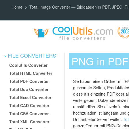
Home
Total Image Converter — Bilddateien in PDF, JPEG, 
FILE CONVERTERS
PNG in PDF 
Coolutils Converter
Total HTML Converter
Total PDF Converter
Sie haben einen Ordner mit P
gescannte Seiten, Produktfo
Total Doc Converter
diese als einzelne PDF oder a
Total Excel Converter
weitergeben. Dutzende einzel
Total CAD Converter
umständlich. Sie einzeln in ei
hochzuladen ist langsam und g
Total CSV Converter
Drittanbieter-Server weiter.
Tot
Total XML Converter
ganze Ordner mit PNG-Dateien 