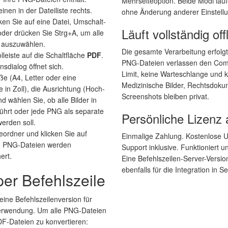
Mehrseiteoption. Beide Modi laufe
inen in der Dateiliste rechts.
ohne Änderung anderer Einstell
ken Sie auf eine Datei, Umschalt-
Läuft vollständig off
 oder drücken Sie Strg+A, um alle
 auszuwählen.
Die gesamte Verarbeitung erfolgt
lleiste auf die Schaltfläche
PDF
.
PNG-Dateien verlassen den Compu
sdialog öffnet sich.
Limit, keine Warteschlange und k
ße (A4, Letter oder eine
Medizinische Bilder, Rechtsdoku
 in Zoll), die Ausrichtung (Hoch-
Screenshots bleiben privat.
d wählen Sie, ob alle Bilder in
hrt oder jede PNG als separate
Persönliche Lizenz
erden soll.
ordner und klicken Sie auf
Einmalige Zahlung. Kostenlose 
en PNG-Dateien werden
Support inklusive. Funktioniert 
ert.
Eine Befehlszeilen-Server-Versio
ebenfalls für die Integration in 
r Befehlszeile
eine Befehlszeilenversion für
Verwendung. Um alle PNG-Dateien
DF-Dateien zu konvertieren: