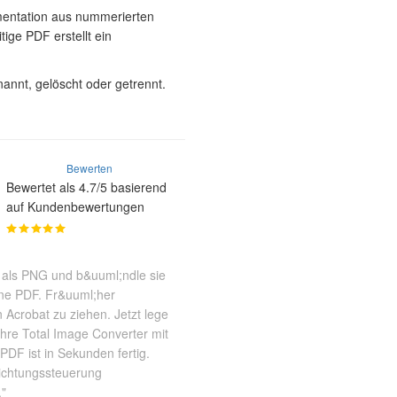
mentation aus nummerierten
ge PDF erstellt ein
annt, gelöscht oder getrennt.
Bewerten
Bewertet als 4.7/5 basierend
auf Kundenbewertungen
 als PNG und b&uuml;ndle sie
ine PDF. Fr&uuml;her
 Acrobat zu ziehen. Jetzt lege
;hre Total Image Converter mit
PDF ist in Sekunden fertig.
richtungssteuerung
."