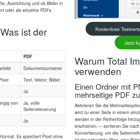
öße, Ausrichtung und ob Bilder in
t oder als einzelne PDFs
Was ist der
Kostenlose Testvers
Jetzt k
PDF
Warum Total Im
verwenden
erbild
Dokumentcontainer
Pixel
Text, Vektor, Bilder
Einen Ordner mit P
Ja
mehrseitige PDF z
ngig von
Ja, volle
Aktivieren Sie die Mehrseiteopt
Seitensteuerung
wird zu einer Seite in einem ei
werden in der Reihenfolge hinzug
Ja
erscheinen — sortieren Sie nac
Konvertierung, um die Seitenreih
erformat. Es speichert Pixel ohne
ist der schnellste Weg, eine Präs