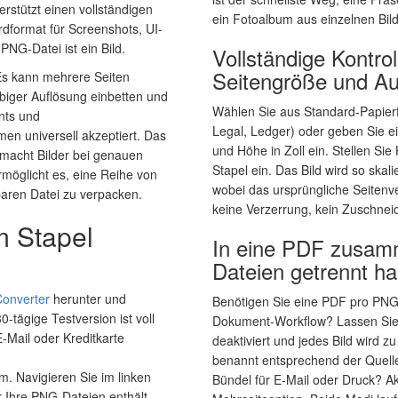
erstützt einen vollständigen
ein Fotoalbum aus einzelnen Bi
rdformat für Screenshots, UI-
PNG-Datei ist ein Bild.
Vollständige Kontrol
Seitengröße und Au
Es kann mehrere Seiten
iebiger Auflösung einbetten und
Wählen Sie aus Standard-Papierf
nts und
Legal, Ledger) oder geben Sie ei
n universell akzeptiert. Das
und Höhe in Zoll ein. Stellen Si
macht Bilder bei genauen
Stapel ein. Das Bild wird so skali
öglicht es, eine Reihe von
wobei das ursprüngliche Seitenve
rbaren Datei zu verpacken.
keine Verzerrung, kein Zuschnei
m Stapel
In eine PDF zusam
Dateien getrennt ha
Converter
herunter und
Benötigen Sie eine PDF pro PNG 
30-tägige Testversion ist voll
Dokument-Workflow? Lassen Sie 
-Mail oder Kreditkarte
deaktiviert und jedes Bild wird z
benannt entsprechend der Quelle
. Navigieren Sie im linken
Bündel für E-Mail oder Druck? Akt
 Ihre PNG-Dateien enthält.