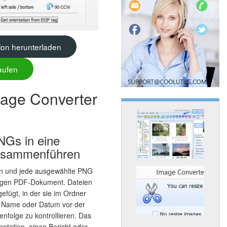
ion herunterladen
aufen
age Converter
NGs in eine
usammenführen
ion und jede ausgewählte PNG
nzigen PDF-Dokument. Dateien
efügt, in der sie im Ordner
h Name oder Datum vor der
enfolge zu kontrollieren. Das
entation, einen Bericht oder