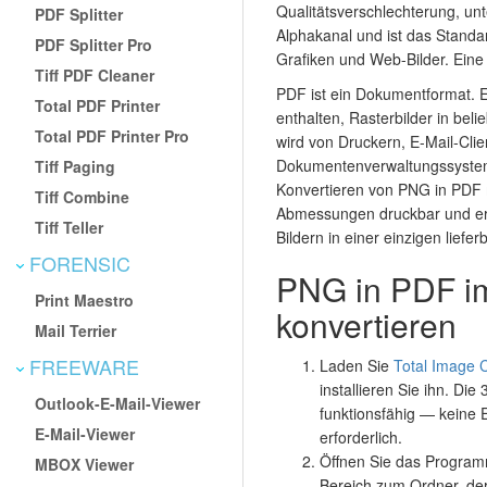
Qualitätsverschlechterung, unt
PDF Splitter
Alphakanal und ist das Standa
PDF Splitter Pro
Grafiken und Web-Bilder. Eine 
Tiff PDF Cleaner
PDF ist ein Dokumentformat. 
Total PDF Printer
enthalten, Rasterbilder in bel
Total PDF Printer Pro
wird von Druckern, E-Mail-Clie
Dokumentenverwaltungssysteme
Tiff Paging
Konvertieren von PNG in PDF 
Tiff Combine
Abmessungen druckbar und erm
Tiff Teller
Bildern in einer einzigen liefe
FORENSIC
PNG in PDF i
Print Maestro
konvertieren
Mail Terrier
FREEWARE
Laden Sie
Total Image 
installieren Sie ihn. Die 
Outlook-E-Mail-Viewer
funktionsfähig — keine E
E-Mail-Viewer
erforderlich.
Öffnen Sie das Programm
MBOX Viewer
Bereich zum Ordner, der