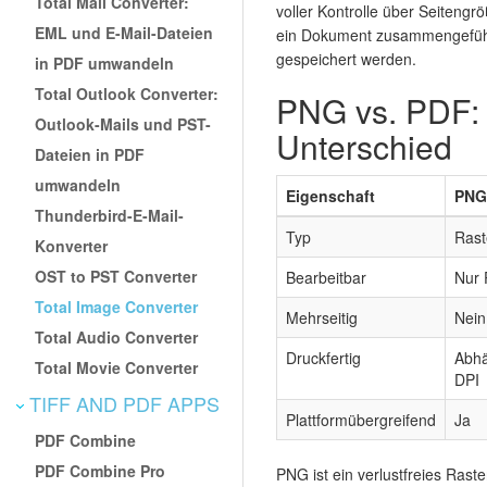
Total Mail Converter:
voller Kontrolle über Seitengr
EML und E-Mail-Dateien
ein Dokument zusammengeführ
gespeichert werden.
in PDF umwandeln
Total Outlook Converter:
PNG vs. PDF: 
Outlook-Mails und PST-
Unterschied
Dateien in PDF
umwandeln
Eigenschaft
PNG
Thunderbird-E-Mail-
Typ
Rast
Konverter
OST to PST Converter
Bearbeitbar
Nur 
Total Image Converter
Mehrseitig
Nein
Total Audio Converter
Druckfertig
Abhä
Total Movie Converter
DPI
TIFF AND PDF APPS
Plattformübergreifend
Ja
PDF Combine
PDF Combine Pro
PNG ist ein verlustfreies Rast