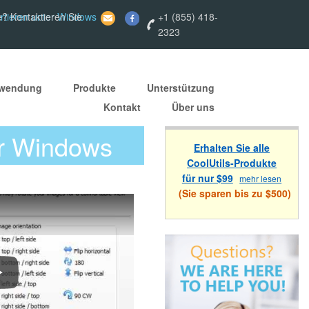
rtieren unter Windows
e? Kontaktieren Sie
+1 (855) 418-
2323
nwendung
Produkte
Unterstützung
Kontakt
Über uns
er Windows
Erhalten Sie alle
CoolUtils-Produkte
für nur $99
mehr lesen
(Sie sparen bis zu $500)
ow to convert PNG images to PDF in batch