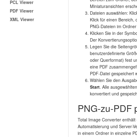
PCL Viewer
Miniaturansichten ersche
PDF Viewer
Dateien auswählen: Klic
XML Viewer
Klick für einen Bereich,
PNG-Dateien im Ordner
Klicken Sie in der Symbo
Der Konvertierungsoption
Legen Sie die Seitengrö
benutzerdefinierte Größe
oder Querformat) fest un
eine PDF zusammengefü
PDF-Datei gespeichert w
Wählen Sie den Ausgabe
Start
. Alle ausgewählt
konvertiert und gespeich
PNG-zu-PDF pe
Total Image Converter enthält 
Automatisierung und Server-
in einem Ordner in einzelne P