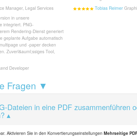
ice Manager, Legal Services
Tobias Reimer
Graphi
rsion in unsere
 integriert. PNG-
serem Rendering-Dienst generiert
e geplante Aufgabe automatisch
 -multipage und -paper decken
en. Zuverl&auml;ssiges Tool,
kend Developer
lte Fragen ▼
NG-Dateien in eine PDF zusammenführen od
n?
ar. Aktivieren Sie in den Konvertierungseinstellungen
Mehrseitige PD