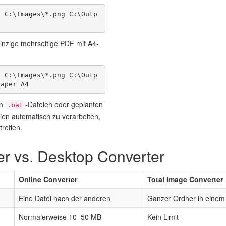
e C:\Images\*.png C:\Outp
inzige mehrseitige PDF mit A4-
e C:\Images\*.png C:\Outp
paper A4
in
-Dateien oder geplanten
.bat
n automatisch zu verarbeiten,
treffen.
er vs. Desktop Converter
Online Converter
Total Image Converter
Eine Datei nach der anderen
Ganzer Ordner in einem
Normalerweise 10–50 MB
Kein Limit