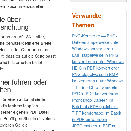
ldern zusammenzustellen.
Verwandte
le über
Themen
srichtung
PNG-Konverter — PNG-
ormaten (A0–A6, Letter,
Dateien stapelweise unter
ne benutzerdefinierte Breite
Windows konvertieren
e Hoch- oder Querformat pro
EMF stapelweise in PNG
ert, dass es auf die Seite passt,
konvertieren unter Windows
rhältnis erhalten bleibt —
HEIC in PDF konvertieren
den.
PNG stapelweise in BMP
menführen oder
konvertieren unter Windows
lten
TIFF in PDF umwandeln
PSD in PDF konvertieren —
für einen automatisierten
Photoshop-Dateien im
die Mehrseiteoption
Batch als PDF speichern
u seiner eigenen PDF-Datei,
TIFF komfortabel im Batch
. Benötigen Sie ein einzelnes
in PDF umwandeln
ivieren Sie die
JPEG einfach in PDF im