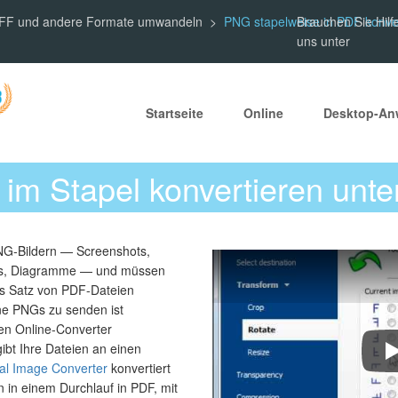
TIFF und andere Formate umwandeln
PNG stapelweise in PDF konve
Brauchen Sie Hilf
uns unter
Startseite
Online
Desktop-A
im Stapel konvertieren unt
NG-Bildern — Screenshots,
tos, Diagramme — und müssen
ls Satz von PDF-Dateien
ne PNGs zu senden ist
nen Online-Converter
ibt Ihre Dateien an einen
H
al Image Converter
konvertiert
in einem Durchlauf in PDF, mit