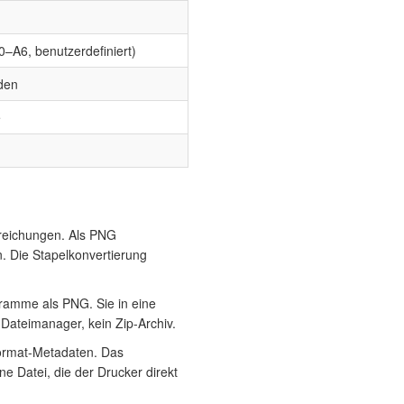
A0–A6, benutzerdefiniert)
aden
e
reichungen. Als PNG
. Die Stapelkonvertierung
ramme als PNG. Sie in eine
ateimanager, kein Zip-Archiv.
format-Metadaten. Das
e Datei, die der Drucker direkt