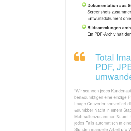
Dokumentation aus Sc
Screenshots zusammen. 
Entwurfsdokument ohn
Bildsammlungen archi
Ein PDF-Archiv hält den
Total Im
PDF, JPE
umwande
"Wir scannen jedes Kundenau
ben&ouml;tigen eine einzige PD
Image Converter konvertiert 
&uuml;ber Nacht in einem Stap
Mehrseitenzusammenf&uuml;hru
jedes Falls automatisch in ein
Stunden manuelle Arbeit pro 