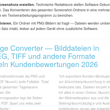
reenshots erstellen.
Technische Redakteure stellen Software-Doku
Das Konvertieren des gesamten Screenshot-Ordners in eine mehrseiti
e ein Textverarbeitungsprogramm zu bemühen.
vieren.
Ein Ordner mit PNG-Bildern ist fragil — Dateien werden umben
 Satz intakt, lesbar auf jedem Gerät ohne zusätzliche Software.
age Converter — Bilddateien in
G, TIFF und andere Formate
ln Kundenbewertungen 2026
fnahmeformular als PNG und
"Ich exportiere Kunden-Mockups
F f&uuml;r jede Fallakte. Total
zur &Uuml;berpr&uuml;fung in e
die gesamten Tagesscans
bedeutete das, Dateien einzeln in
el. Die
ich alles in einen Ordner, f&uuml
ngsoption legt die Seiten
der Mehrseiteoption aus und die 
e PDF. Spart uns etwa zwei
Seitengr&ouml;&szlig;e und Aus
Woche."
funktionieren genau wie erwartet