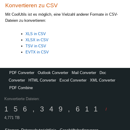
Konvertieren zu CSV
Mit CoolUtils ist es möglich, eine Vielzahl anderer Formate in CSV-
Dateien zu konvertieren:
XLS in CSV
XLSX in CSV
TSV in CSV
EVTX in CSV
PDF Converter
,
Outlook Converter
,
Mail Converter
,
Doc
Converter
,
HTML Converter
,
Excel Converter
,
XML Converter
,
PDF Combine
Konvertierte Dateien:
156,349,611
/
4,771 TB