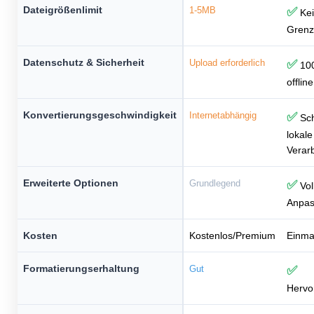
Dateigrößenlimit
1-5MB
✅
Kei
Gren
Datenschutz & Sicherheit
Upload erforderlich
✅
10
offline
Konvertierungsgeschwindigkeit
Internetabhängig
✅
Sch
lokale
Verar
Erweiterte Optionen
Grundlegend
✅
Vol
Anpa
Kosten
Kostenlos/Premium
Einma
Formatierungserhaltung
Gut
✅
Hervo