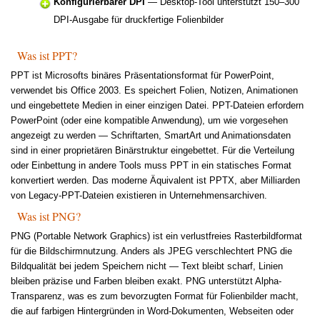
Konfigurierbarer DPI
— Desktop-Tool unterstützt 150–300
DPI-Ausgabe für druckfertige Folienbilder
Was ist PPT?
PPT ist Microsofts binäres Präsentationsformat für PowerPoint,
verwendet bis Office 2003. Es speichert Folien, Notizen, Animationen
und eingebettete Medien in einer einzigen Datei. PPT-Dateien erfordern
PowerPoint (oder eine kompatible Anwendung), um wie vorgesehen
angezeigt zu werden — Schriftarten, SmartArt und Animationsdaten
sind in einer proprietären Binärstruktur eingebettet. Für die Verteilung
oder Einbettung in andere Tools muss PPT in ein statisches Format
konvertiert werden. Das moderne Äquivalent ist PPTX, aber Milliarden
von Legacy-PPT-Dateien existieren in Unternehmensarchiven.
Was ist PNG?
PNG (Portable Network Graphics) ist ein verlustfreies Rasterbildformat
für die Bildschirmnutzung. Anders als JPEG verschlechtert PNG die
Bildqualität bei jedem Speichern nicht — Text bleibt scharf, Linien
bleiben präzise und Farben bleiben exakt. PNG unterstützt Alpha-
Transparenz, was es zum bevorzugten Format für Folienbilder macht,
die auf farbigen Hintergründen in Word-Dokumenten, Webseiten oder