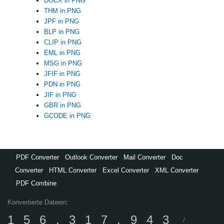
DOCX in PNG
THM in PNG
JPF in PNG
BLP in PNG
CLIP in PNG
EML in PNG
MSG in PNG
JFIF in PNG
PDN in PNG
JIF in PNG
GBR in PNG
GCODE in PNG
PDF Converter
,
Outlook Converter
,
Mail Converter
,
Doc
Converter
,
HTML Converter
,
Excel Converter
,
XML Converter
,
PDF Combine
Konvertierte Dateien:
156,317,943
/