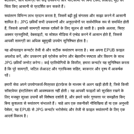
बदलकर, आप सामग्री को कई उपकरणों और प्लेटफार्मों पर बिना टेक्स्ट लेआउट मुद्दों की
चिंता किए आसानी से प्रदर्शित कर सकते हैं।
रूपांतरण विभिन्न लाभ प्रदान करता है, जिसमें बढ़ी हुई संगतता और साझा करने में आसानी
शामिल है। JPG छवियाँ सभी उपकरणों और अनुप्रयोगों पर सार्वभौमिक रूप से समर्थित होती
हैं, जिससे आपकी सामग्री व्यापक दर्शकों के लिए सुलभ हो जाती है। इसके अलावा, चित्र
अक्सर प्रस्तुतियों, वेबसाइटों, या सोशल मीडिया में एम्बेड करने में आसान होते हैं, जिससे
आपकी सामग्री का अधिक बहुमुखी उपयोग सुनिश्चित होता है।
यह ऑनलाइन कन्वर्टर तेजी से और सटीक रूपांतरण करता है। बस अपना EPUB फ़ाइल
अपलोड करें, और उपकरण इसे प्रोसेस करेगा और बेहतरीन स्पष्टता और विवरण के साथ
JPG छवियाँ जनरेट करेगा। कई प्रतियोगियों के विपरीत, हमारा कन्वर्टर यह सुनिश्चित करता
है कि पूरे सामग्री, जटिल लेआउट और ग्राफिक्स सहित, बरकरार और दृश्य में आकर्षक
रहें।
हमारी सेवा अपने उपयोगकर्ता-मित्रवत इंटरफ़ेस के माध्यम से अलग खड़ी होती है, जिसे किसी
सॉफ़्टवेयर इंस्टॉलेशन की आवश्यकता नहीं होती। यह आपकी फाइलों को सुरक्षित रखने के
लिए मजबूत सुरक्षा उपायों की विशेषता दर्शाती है, और हमारे सर्वर गुणवत्ता पर समझौता किए
बिना कुशलता से रूपांतरण संभालते हैं। चाहे आप एक तकनीकी नौसिखिया हों या एक अनुभवी
पेशेवर, यह EPUB से JPG कन्वर्टर भरोसेमंद और तेजी से फ़ाइल रूपांतरणों के लिए एक
आदर्श विकल्प है।