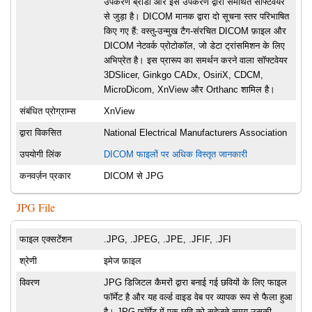
उपकरण ब्रांडों और इस उपकरण द्वारा समर्थित सॉफ्टवेयर
से जुड़ा है। DICOM मानक द्वारा दो सूचना स्तर परिभाषित
किए गए हैं: वस्तु-उन्मुख टैग-संरचित DICOM फ़ाइल और
DICOM नेटवर्क प्रोटोकॉल, जो डेटा ट्रांसमिशन के लिए
अभिप्रेत है। इस प्रारूप का समर्थन करने वाला सॉफ्टवेयर
3DSlicer, Ginkgo CADx, OsiriX, CDCM,
MicroDicom, XnView और Orthanc शामिल है।
संबंधित प्रोग्राम्स
XnView
द्वारा विकसित
National Electrical Manufacturers Association
उपयोगी लिंक
DICOM फाइलों पर अधिक विस्तृत जानकारी
कनवर्ज़न प्रकार
DICOM से JPG
JPG File
फाइल एक्सटेंशन
.JPG, .JPEG, .JPE, .JFIF, .JFI
श्रेणी
इमेज फ़ाइल
विवरण
JPG डिजिटल कैमरों द्वारा बनाई गई छवियों के लिए फाइल
फॉर्मेट है और यह वर्ल्ड वाइड वेब पर व्यापक रूप से फैला हुआ
है। JPG फॉर्मेट में एक छवि को सहेजते समय उसकी