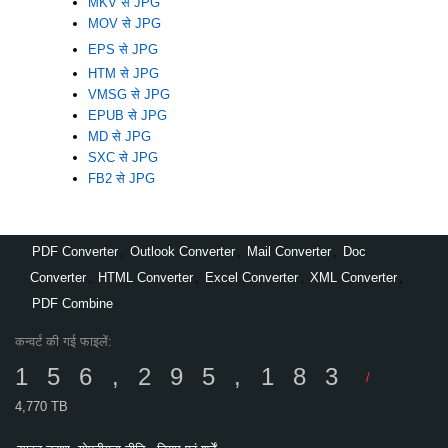
MKV से JPG
MOV से JPG
EPS से JPG
HTM से JPG
VMSG से JPG
EPUB से JPG
MD से JPG
SXC से JPG
FB2 से JPG
PDF Converter
,
Outlook Converter
,
Mail Converter
,
Doc
Converter
,
HTML Converter
,
Excel Converter
,
XML Converter
,
PDF Combine
कन्वर्ट की गई फाइलें:
156,295,183
/
4,770 TB