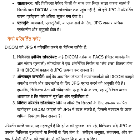
साझाकरण:
यदि चिकित्सा पेशेवर किसी के साथ एक चित्र साझा करना चाहते हैं
जिसके पास DICOM संगत सॉफ्टवेयर तक पहुंच नहीं है, तो इसे JPG में परिवर्तित
करना प्रक्रिया को अधिक सुलभ बना देता है।
प्रस्तुति:
व्याख्यानों, प्रस्तुतियों, या प्रकाशनों के लिए, JPG अक्सर अधिक
प्रबंधनीय और बहुमुखी होता है।
कैसे परिवर्तित करें?
DICOM को JPG में परिवर्तित करने के विभिन्न तरीके हैं:
चिकित्सा इमेजिंग सॉफ्टवेयर:
कई DICOM दर्शक या PACS (चित्र आर्काइविंग
और संचार प्रणाली) सॉफ्टवेयर में एक अंतर्निहित निर्यात या "सेव अस" विकल्प होता
है जो DICOM फ़ाइल से JPG उत्पन्न कर सकता है।
ऑनलाइन कन्वर्टर्स:
कई वेब-आधारित प्लेटफार्म उपयोगकर्ताओं को DICOM फ़ाइलें
अपलोड करने और डाउनलोड के लिए JPG प्राप्त करने की अनुमति देते हैं।
हालांकि, चिकित्सा डेटा की संवेदनशील प्रकृति के कारण, यह सुनिश्चित करना
आवश्यक है कि प्लेटफार्म सुरक्षित और प्रतिष्ठित हो।
विशिष्ट परिवर्तन सॉफ्टवेयर:
विभिन्न ऑपरेटिंग सिस्टमों के लिए उपलब्ध समर्पित
कार्यक्रम DICOM फ़ाइलों को JPG में बदल सकते हैं, जिससे उत्पादन के ऊपर
अधिक नियंत्रण मिल सकता है।
परिवर्तन करते समय, यह महत्वपूर्ण है कि इमेज की गुणवत्ता बनी रहे, विशेषकर यदि JPG का
उपयोग चिकित्सा मूल्यांकनों या निर्णयों के लिए होना है। संपीड़न अनुपात, संकल्पना, और रंग
गहराई जैसी सेटिंग्स को सही ढंग से कॉन्फ़िगर किया जाना चाहिए।