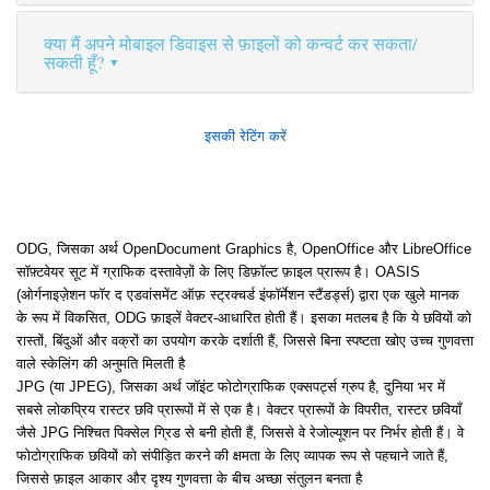
क्या मैं अपने मोबाइल डिवाइस से फ़ाइलों को कन्वर्ट कर सकता/
सकती हूँ?
इसकी रेटिंग करें
ODG, जिसका अर्थ OpenDocument Graphics है, OpenOffice और LibreOffice
सॉफ़्टवेयर सूट में ग्राफिक दस्तावेज़ों के लिए डिफ़ॉल्ट फ़ाइल प्रारूप है। OASIS
(ओर्गनाइज़ेशन फॉर द एडवांसमेंट ऑफ़ स्ट्रक्चर्ड इंफॉर्मेशन स्टैंडर्ड्स) द्वारा एक खुले मानक
के रूप में विकसित, ODG फ़ाइलें वेक्टर-आधारित होती हैं। इसका मतलब है कि ये छवियों को
रास्तों, बिंदुओं और वक्रों का उपयोग करके दर्शाती हैं, जिससे बिना स्पष्टता खोए उच्च गुणवत्ता
वाले स्केलिंग की अनुमति मिलती है
JPG (या JPEG), जिसका अर्थ जॉइंट फोटोग्राफिक एक्सपर्ट्स ग्रुप है, दुनिया भर में
सबसे लोकप्रिय रास्टर छवि प्रारूपों में से एक है। वेक्टर प्रारूपों के विपरीत, रास्टर छवियाँ
जैसे JPG निश्चित पिक्सेल ग्रिड से बनी होती हैं, जिससे वे रेजोल्यूशन पर निर्भर होती हैं। वे
फोटोग्राफिक छवियों को संपीड़ित करने की क्षमता के लिए व्यापक रूप से पहचाने जाते हैं,
जिससे फ़ाइल आकार और दृश्य गुणवत्ता के बीच अच्छा संतुलन बनता है