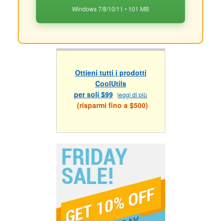
Windows 7/8/10/11 • 101 MB
Ottieni tutti i prodotti
CoolUtils
per soli $99
leggi di più
(risparmi fino a $500)