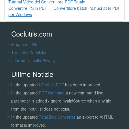
Tutorial Video del Convertitore PDF Totale
Convertire PS in PDF — Convertitore batch PostScript in PDF
per Windows
Coolutils.com
Mappa del Sito
Termini e Condizioni
Informativa sulla Privacy
Ultime Notizie
In the updated
HTML to PDF
has been improved.
In the updated
PDF Combine
a new command line
parameter is added -IgnoreInvalidSource when any file
from the input list does not exist.
In the updated
Total Doc Converter
an export to XHTML
format is improved.