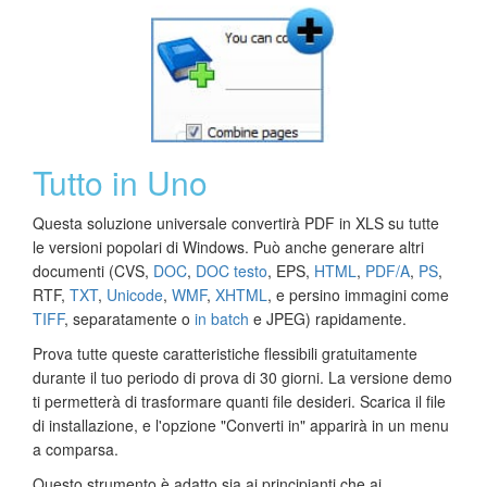
Tutto in Uno
Questa soluzione universale convertirà PDF in XLS su tutte
le versioni popolari di Windows. Può anche generare altri
documenti (CVS,
DOC
,
DOC testo
, EPS,
HTML
,
PDF/A
,
PS
,
RTF,
TXT
,
Unicode
,
WMF
,
XHTML
, e persino immagini come
TIFF
, separatamente o
in batch
e JPEG) rapidamente.
Prova tutte queste caratteristiche flessibili gratuitamente
durante il tuo periodo di prova di 30 giorni. La versione demo
ti permetterà di trasformare quanti file desideri. Scarica il file
di installazione, e l'opzione "Converti in" apparirà in un menu
a comparsa.
Questo strumento è adatto sia ai principianti che ai