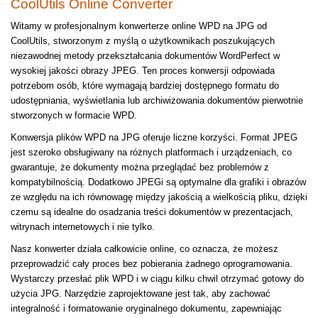
CoolUtils Online Converter
Witamy w profesjonalnym konwerterze online WPD na JPG od
CoolUtils, stworzonym z myślą o użytkownikach poszukujących
niezawodnej metody przekształcania dokumentów WordPerfect w
wysokiej jakości obrazy JPEG. Ten proces konwersji odpowiada
potrzebom osób, które wymagają bardziej dostępnego formatu do
udostępniania, wyświetlania lub archiwizowania dokumentów pierwotnie
stworzonych w formacie WPD.
Konwersja plików WPD na JPG oferuje liczne korzyści. Format JPEG
jest szeroko obsługiwany na różnych platformach i urządzeniach, co
gwarantuje, że dokumenty można przeglądać bez problemów z
kompatybilnością. Dodatkowo JPEGi są optymalne dla grafiki i obrazów
ze względu na ich równowagę między jakością a wielkością pliku, dzięki
czemu są idealne do osadzania treści dokumentów w prezentacjach,
witrynach internetowych i nie tylko.
Nasz konwerter działa całkowicie online, co oznacza, że możesz
przeprowadzić cały proces bez pobierania żadnego oprogramowania.
Wystarczy przesłać plik WPD i w ciągu kilku chwil otrzymać gotowy do
użycia JPG. Narzędzie zaprojektowane jest tak, aby zachować
integralność i formatowanie oryginalnego dokumentu, zapewniając