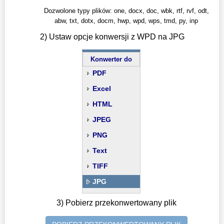
Dozwolone typy plików: one, docx, doc, wbk, rtf, rvf, odt,
abw, txt, dotx, docm, hwp, wpd, wps, tmd, py, inp
2) Ustaw opcje konwersji z WPD na JPG
Konwerter do
PDF
Excel
HTML
JPEG
PNG
Text
TIFF
JPG
3) Pobierz przekonwertowany plik