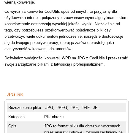
wierną konwersję.
Co wyróżnia konwerter CoolUtils spośród innych, to przyjazny dla
użytkownika interfejs połączony z zaawansowanymi algorytmami, które
konsekwentnie dostarczają wysokiej jakości wyniki. Niezależnie od
tego, czy potrzebujesz przekonwertować pojedyncze pliki czy
przetworzyć wiele dokumentów jednocześnie, narzędzie dostosowuje
się do twojego przepływu pracy, oferując zarówno prostotę, jak i
elastyczność w konwersji dokumentów.
Doświadcz wydajności konwersji WPD na JPG z CoolUtils i przekształć
swoje zarządzanie plikami z łatwością i profesjonalizmem.
JPG File
Rozszerzenie pliku
.JPG, .JPEG, .JPE, .JFIF, .JFI
Kategoria
Plik obrazu
Opis
JPG to format pliku dla obrazów tworzonych
przez aparaty cyfrowe i rozpowszechniony na