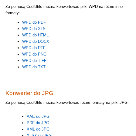
Za pomocą CoolUtils można konwertować pliki WPD na różne inne
formaty:
WPD do PDF
WPD do XLS
WPD do HTML
WPD do DOCX
WPD do RTF
WPD do PNG
WPD do TIFF
WPD do TXT
Konwerter do JPG
Za pomocą CoolUtils można konwertować różne formaty na pliki JPG:
AAE do JPG
PDF do JPG
XML do JPG
XLSX do JPG