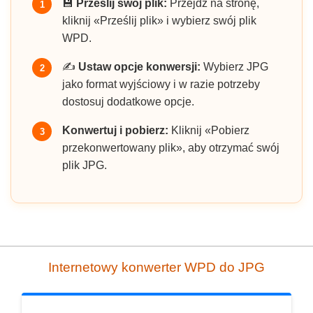
💾
Prześlij swój plik:
Przejdź na stronę,
1
kliknij «Prześlij plik» i wybierz swój plik
WPD.
✍️
Ustaw opcje konwersji:
Wybierz JPG
2
jako format wyjściowy i w razie potrzeby
dostosuj dodatkowe opcje.
Konwertuj i pobierz:
Kliknij «Pobierz
3
przekonwertowany plik», aby otrzymać swój
plik JPG.
Internetowy konwerter WPD do JPG