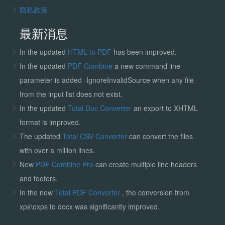
隐私政策
最新消息
In the updated
HTML to PDF
has been improved.
In the updated
PDF Combine
a new command line
parameter is added -IgnoreInvalidSource when any file
from the input list does not exist.
In the updated
Total Doc Converter
an export to XHTML
format is improved.
The updated
Total CSV Converter
can convert the files
with over a million lines.
New
PDF Combine Pro
can create multiple line headers
and footers.
In the new
Total PDF Converter
, the conversion from
xps\oxps to docx was significantly improved.