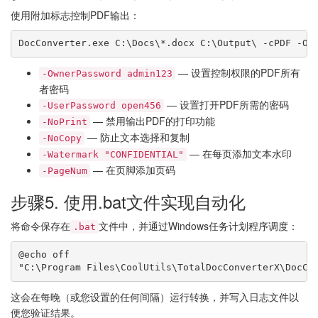
使用附加标志控制PDF输出：
DocConverter.exe C:\Docs\*.docx C:\Output\ -cPDF -Ow
— 设置控制权限的PDF所有
-OwnerPassword admin123
者密码
— 设置打开PDF所需的密码
-UserPassword open456
— 禁用输出PDF的打印功能
-NoPrint
— 防止文本选择和复制
-NoCopy
— 在每页添加文本水印
-Watermark "CONFIDENTIAL"
— 在页脚添加页码
-PageNum
步骤5. 使用.bat文件实现自动化
将命令保存在
文件中，并通过Windows任务计划程序调度：
.bat
@echo off

这会在每晚（或您设置的任何间隔）运行转换，并写入日志文件以
便您验证结果。