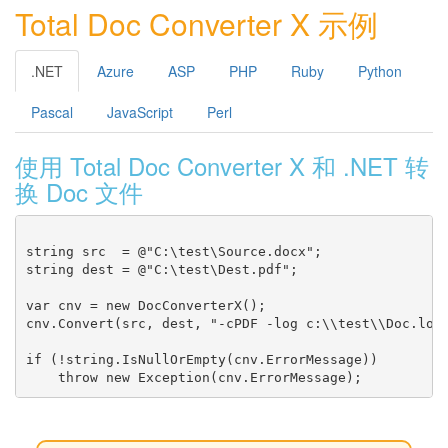
Total Doc Converter X 示例
.NET
Azure
ASP
PHP
Ruby
Python
Pascal
JavaScript
Perl
使用 Total Doc Converter X 和 .NET 转
换 Doc 文件
string src  = @"C:\test\Source.docx";

string dest = @"C:\test\Dest.pdf";

var cnv = new DocConverterX();

cnv.Convert(src, dest, "-cPDF -log c:\\test\\Doc.log"
if (!string.IsNullOrEmpty(cnv.ErrorMessage))
