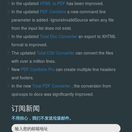
In the updated
HTML to PDF
has been improved.
In the updated
PDF Combine
a new command line
parameter is added -IgnoreInvalidSource when any file
from the input list does not exist.
In the updated
Total Doc Converter
an export to XHTML
format is improved.
The updated
Total CSV Converter
can convert the files
with over a million lines.
New
PDF Combine Pro
can create multiple line headers
and footers.
In the new
Total PDF Converter
, the conversion from
xps\oxps to docx was significantly improved.
订阅新闻
不用担心，我们不发送垃圾邮件。