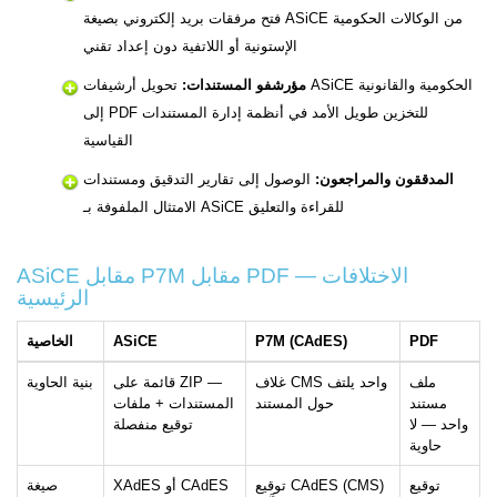
فتح مرفقات بريد إلكتروني بصيغة ASiCE من الوكالات الحكومية
الإستونية أو اللاتفية دون إعداد تقني
مؤرشفو المستندات:
تحويل أرشيفات ASiCE الحكومية والقانونية
إلى PDF للتخزين طويل الأمد في أنظمة إدارة المستندات
القياسية
المدققون والمراجعون:
الوصول إلى تقارير التدقيق ومستندات
الامتثال الملفوفة بـ ASiCE للقراءة والتعليق
ASiCE مقابل P7M مقابل PDF — الاختلافات
الرئيسية
PDF
P7M (CAdES)
ASiCE
الخاصية
ملف
غلاف CMS واحد يلتف
قائمة على ZIP —
بنية الحاوية
مستند
حول المستند
المستندات + ملفات
واحد — لا
توقيع منفصلة
حاوية
توقيع
توقيع CAdES (CMS)
XAdES أو CAdES
صيغة