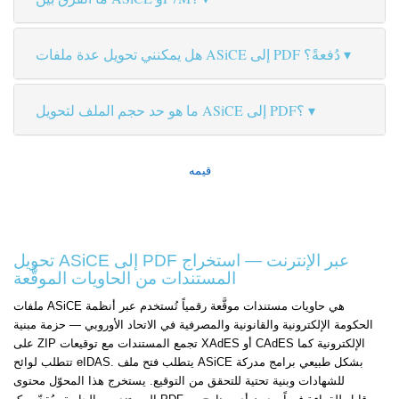
هل يمكنني تحويل عدة ملفات ASiCE إلى PDF دُفعةً؟
ما هو حد حجم الملف لتحويل ASiCE إلى PDF؟
قيمه
تحويل ASiCE إلى PDF عبر الإنترنت — استخراج
المستندات من الحاويات الموقَّعة
ملفات ASiCE هي حاويات مستندات موقَّعة رقمياً تُستخدم عبر أنظمة
الحكومة الإلكترونية والقانونية والمصرفية في الاتحاد الأوروبي — حزمة مبنية
على ZIP تجمع المستندات مع توقيعات XAdES أو CAdES الإلكترونية كما
تتطلب لوائح eIDAS. يتطلب فتح ملف ASiCE بشكل طبيعي برامج مدركة
للشهادات وبنية تحتية للتحقق من التوقيع. يستخرج هذا المحوّل محتوى