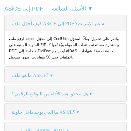
ASiCE إلى PDF — الأسئلة الشائعة ▼
كيف أحوّل ملف ASiCE إلى PDF عبر الإنترنت؟
ارفع ملف .asice إلى محوّل CoolUtils وانقر على تحميل. يفكّ المحوّل
الحاوية المبنية على ZIP ويستخرج مستند/مستندات الحمولة ويُقدّمها كـ
PDF. لا حاجة إلى DigiDoc أو برامج eIDAS أو بنية تحتية للشهادات.
الملفات حتى 50 ميغابايت، بدون تسجيل.
ما هو ملف ASiCE؟
هل تتحقق هذه الأداة من التوقيع الرقمي؟
ما الذي يوجد داخل حاوية ASiCE؟
ما الفرق بين ASiCE وP7M؟