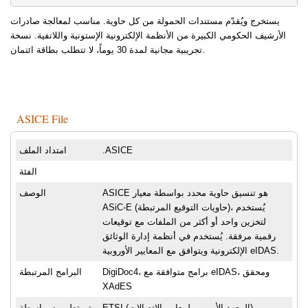
يستخرج ويُقدّم مستندات الحمولة من كل حاوية. مناسب لمعالجة صادرات
الأرشيف الحكومي الكبيرة من الأنظمة الإلكترونية الإستونية واللاتفية. نسخة
تجريبية مجانية لمدة 30 يوماً، لا تتطلب بطاقة ائتمان.
ASICE File
.ASICE
امتداد الملف
الفئة
ASICE هو تنسيق حاوية محدد بواسطة معيار
الوصف
ASiC-E (حاويات التوقيع المرتبطة)، يُستخدم
لتخزين واحد أو أكثر من الملفات مع توقيعات
رقمية مرفقة. يُستخدم في أنظمة إدارة الوثائق
الإلكترونية ويتوافق مع المعايير الأوروبية eIDAS.
DigiDoc4، برامج متوافقة مع eIDAS، ومحقق
البرامج المرتبطة
XAdES
ETSI (المعهد الأوروبي لمعايير الاتصالات)
تم تطويره بواسطة