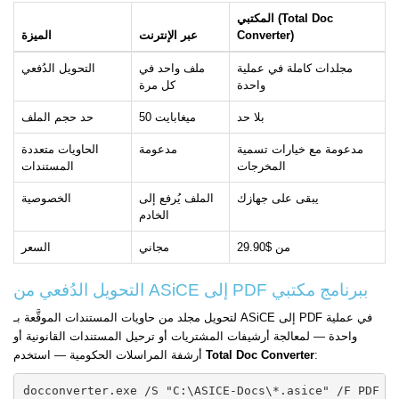
المكتبي (Total Doc
Converter)
عبر الإنترنت
الميزة
مجلدات كاملة في عملية
ملف واحد في
التحويل الدُفعي
واحدة
كل مرة
بلا حد
50 ميغابايت
حد حجم الملف
مدعومة مع خيارات تسمية
مدعومة
الحاويات متعددة
المخرجات
المستندات
يبقى على جهازك
الملف يُرفع إلى
الخصوصية
الخادم
من $29.90
مجاني
السعر
التحويل الدُفعي من ASiCE إلى PDF ببرنامج مكتبي
لتحويل مجلد من حاويات المستندات الموقَّعة بـ ASiCE إلى PDF في عملية
واحدة — لمعالجة أرشيفات المشتريات أو ترحيل المستندات القانونية أو
:
Total Doc Converter
أرشفة المراسلات الحكومية — استخدم
docconverter.exe /S "C:\ASICE-Docs\*.asice" /F PDF /