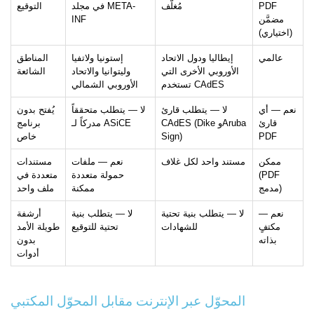
PDF
مُغلَّف
في مجلد META-
التوقيع
مضمَّن
INF
(اختياري)
عالمي
إيطاليا ودول الاتحاد
إستونيا ولاتفيا
المناطق
الأوروبي الأخرى التي
وليتوانيا والاتحاد
الشائعة
تستخدم CAdES
الأوروبي الشمالي
نعم — أي
لا — يتطلب قارئ
لا — يتطلب متحققاً
يُفتح بدون
قارئ
CAdES (Dike وAruba
مدركاً لـ ASiCE
برنامج
PDF
Sign)
خاص
ممكن
مستند واحد لكل غلاف
نعم — ملفات
مستندات
(PDF
حمولة متعددة
متعددة في
مدمج)
ممكنة
ملف واحد
نعم —
لا — يتطلب بنية تحتية
لا — يتطلب بنية
أرشفة
مكتفٍ
للشهادات
تحتية للتوقيع
طويلة الأمد
بذاته
بدون
أدوات
المحوّل عبر الإنترنت مقابل المحوّل المكتبي