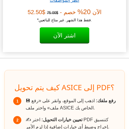
انظر المواصفات
20%
الآن
خصم -
$52.50
$75.00
*فقط هذا الشهر. غير متاح للبائعين.
اشتر الآن
كيف يتم تحويل ASICE إلى PDF؟
رفع ملفك:
اذهب إلى الموقع، وانقر على «رفع
💾
1
ملف» واختر ملف ASICE الخاص بك.
تعيين خيارات التحويل:
اختر PDF كتنسيق
✍️
2
إخراج وضبط أي خيارات إضافية إذا لزم الأمر.