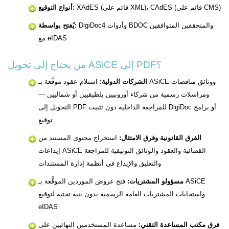
XAdES (قائم على XML)، CAdES (قائم على CMS)
أنواع التوقيع:
DigiDoc4 وأدوات BDOC والمتحققين المتوافقين
يُفتح بواسطة:
مع eIDAS
من يحتاج إلى تحويل ASiCE إلى PDF؟
الشركات الدولية:
استلام عقود موقَّعة بـ ASiCE ووثائق مناقصات
ومراسلات رسمية من شركاء أوروبيين بلطيقيين أو شماليين —
التحويل إلى PDF للمراجعة الداخلية دون تثبيت DigiDoc أو برامج
توقيع
الفرق القانونية وفرق الامتثال:
استخراج محتوى المستند من
إيداعات ASiCE القضائية والعقود والوثائق التوثيقية للمراجعة
والتعليق والإيداع في أنظمة إدارة المستندات
مسؤولو المشتريات:
فتح عروض الموردين الموقَّعة بـ ASiCE
واستجابات المشتريات العامة الرسمية بدون بنية تحتية لتوقيع
eIDAS
فرق مكتب المساعدة التقني:
مساعدة المستخدمين النهائيين على