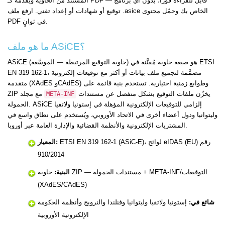
المستند من الحاوية ويُقدّمه كـ PDF — قابل للقراءة فوراً، بدون أي برنامج
توقيع أو شهادات أو إعداد تقني. ارفع ملف .asice الخاص بك وحمّل محتوى
PDF في ثوانٍ.
ما هو ملف ASiCE؟
ASiCE (حاوية التوقيع المرتبطة — الموسَّعة) هو صيغة حاوية مُقنَّنة في ETSI
EN 319 162-1، مصمَّمة لتجميع ملف بيانات أو أكثر مع توقيعات إلكترونية
متقدمة (XAdES وCAdES) وطوابع زمنية اختيارية. تستخدم بنية قائمة على
يخزّن ملفات التوقيع بشكل منفصل عن مستندات
ZIP مع مجلد
META-INF
الحمولة. ASiCE إلزامي للتوقيعات الإلكترونية المؤهلة في إستونيا ولاتفيا
وليتوانيا ودول أعضاء أخرى في الاتحاد الأوروبي، ويُستخدم على نطاق واسع في
المشتريات الإلكترونية والأنظمة القضائية والإدارة العامة عبر أوروبا.
ETSI EN 319 162-1 (ASiC-E)، لوائح eIDAS (EU) رقم
المعيار:
910/2014
البنية:
حاوية ZIP — مستندات الحمولة + META-INF/التوقيعات
(XAdES/CAdES)
شائع في:
إستونيا ولاتفيا وليتوانيا وفنلندا والنرويج وأنظمة الحكومة
الإلكترونية الأوروبية