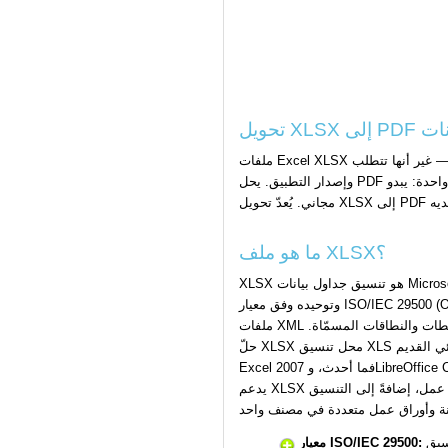
ملفات Excel XLSX أدوات قوية لتحليل البيانات والنمذجة المالية وإعداد التقارير — غير أنها تتطلب Microsoft Excel أو برنامجاً متوافقاً لفتحها، وتظهر بشكل مختلف تبعاً لحجم الشاشة والخطوط المثبّتة
وإصدار التطبيق. يحل PDF هذه المشكلات دفعةً واحدة: يبدو PDF متطابقاً على كل جهاز، ويحافظ على عرض الأعمدة وألوان الخلايا والمخططات والتنسيق بدقة، ويمكن لأي شخص فتحه بعارض PDF
ما هو ملف XLSX؟
XLSX هو تنسيق جداول بيانات Microsoft Excel Open XML الذي جرى تقديمه مع Excel 2007
وتوحيده وفق معيار ISO/IEC 29500 (OOXML). ملف XLSX عبارة عن أرشيف ZIP يحتوي على
ملفات XML تُعرّف أوراق العمل وقيم الخلايا والصيغ والأنماط والمخططات والنطاقات المسمّاة.
حلّ XLSX محل تنسيق XLS الثنائي القديم (BIFF8) كتنسيق افتراضي لـ Excel، ويدعمه Microsoft
Excel 2007 فما أحدث، وLibreOffice Calc، وGoogle Sheets، وApple Numbers، وWPS Office.
يدعم XLSX ما يصل إلى 1,048,576 صفاً و16,384 عموداً لكل ورقة عمل، إضافةً إلى التنسيق
معيار ISO/IEC 29500: