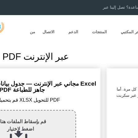
اعدة؟ تصل إلينا عبر
ر المكتبي
المنتجات
الدعم
الاتصال
من
تحويل XLSX إلى PDF عبر الإنترنت
إلى PDF جاهز للطباعة
Total Exce فيقوم بذلك
و عبر سكربت
1) قم بتحميل ملف XLSX للتحويل PDF
قم بإسقاط الملفات هنا 
اضغط لاختيار