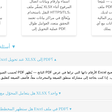
 مُنتِجاً
أسماء وأرقام وبيانات اتصال.
ملف PDF جاهزاً للطباعة يبدو
يُشفَّر ملف XLSX المرفوع أثناء
ات لديك.
النقل باستخدام HTTPS/TLS،
ير المالية
ويُعالَج في مراكز بيانات تعتمد
بي
انات مع أي
التحقق متعدد العوامل طوال
عملية التحويل إلى PDF.
XLSX إلى PDF — أسئلة شائعة ▼
هل سيتم الحفاظ على صيغ Excel عند تحويل XLSX إلى PDF؟
تُحسب الصيغ وتُعرض كقيمها المحسوبة في ملف PDF
هل يتعامل المحوّل مع أوراق عمل متعددة في ملف XLSX واحد؟
هل ستظهر المخططات والرسوم البيانية من ملف Excel في ملف PDF؟