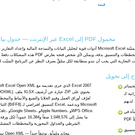
قيمه
تحويل XLSX إلى PDF عبر الإنترنت — جدول بيانات Excel إلى PDF محمول
لخسائر
صرف النظر عن إصدار Excel
لديهم.
 كمرفقات
الشرطي والجداول المحورية والمخططات المضمّنة وأوراق عمل متعددة في مصنف واحد.
بتنسيق
تنسيق Open XML — محايد ومُوثَّق توثيقاً جيداً.