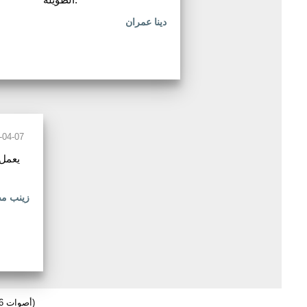
دينا عمران
-04-07
زينب م
(196 أصوات)