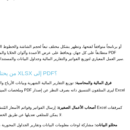
مجاني. يُعدّ تحويل XLSX إلى PDF سير العمل المعياري لتوزيع الفواتير والتقارير المالية وجداول البيانات والمستندات التجارية التي يجب أن تبدو متطابقة لكل متلقٍّ بصرف النظر عن البرنامج المثبّت لديه.
من يحتاج إلى تحويل XLSX إلى PDF؟
فرق المالية والمحاسبة:
توزيع التقارير المالية الشهرية وبيانات الأرباح وا
وملخصات الميزانية كـ PDF ليرى المتلقون التنسيق ذاته ب
أصحاب الأعمال الصغيرة:
إرسال الفواتير وقوائم الأسعار المُنشأة في Excel
PDF لا يمكن للمتلقي تعديلها عن طريق الخطأ.
محللو البيانات:
مشاركة لوحات معلومات البيانات وتقارير الجداول المحورية 