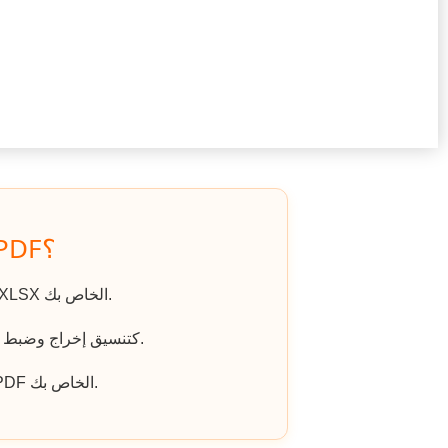
كيف يتم تحويل XLSX إلى PDF؟
اذهب إلى الموقع، وانقر على «رفع ملف» واختر ملف XLSX الخاص بك.
اختر PDF كتنسيق إخراج وضبط أي خيارات إضافية إذا لزم الأمر.
انقر على «تنزيل الملف المحول» للحصول على ملف PDF الخاص بك.