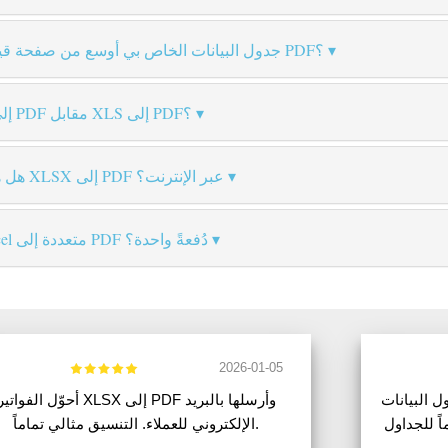
جدول البيانات الخاص بي أوسع من صفحة قياسية — كيف يُعالَج في ملف PDF؟
ما الفرق بين تحويل XLSX إلى PDF مقابل XLS إلى PDF؟
هل هناك حد لحجم الملف لتحويل XLSX إلى PDF عبر الإنترنت؟
هل يمكنني تحويل ملفات Excel متعددة إلى PDF دُفعةً واحدة؟
2026-01-05
XLS إلى PDF جيد. فواصل
أحوّل الفواتير XLSX إلى PDF وأرسلها بالبري
ً للجداول
الإلكتروني للعملاء. التنسيق مثالي تماماً.