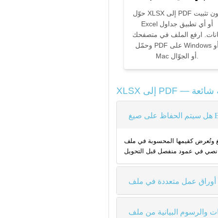
حوّل XLSX إلى PDF دون تثبيت
Excel أو أي تطبيق جداول
انات. ارفع الملف في متصفحك
وحمّل PDF على Windows أو
Mac أو الجوّال.
 الناتج — يُظهر PDF الأرقام ذاتها التي تراها في عرض Excel العادي، لا نص الصيغة. هذا هو السلوك المتوقع والصحيح: PDF تنسيق عرض لا