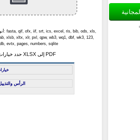
لمجانية
أنواع ال
ab, xlsb, xltx, xlr, pxl, qpw, wb3, wq1, dbf, wk3, 123,
b, evtx, pages, numbers, sqlite
2) حدد خيارات تحويل XLSX إلى PDF
خيارا
الرأس والتذييل