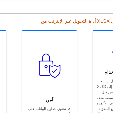
خدام
انات Excel
XLSX إلى PDF عبر الإنترنت لم
من قبل.
قط ملف .xlsx فيُقدّم المحوّل
آمن
ض الأعمدة
غ المحوّلة
قد تحتوي جداول البيانات على