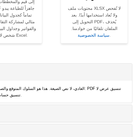
إلى قيم والمخططات —
محتويات ملف XLSX لا تُفحص
ولا تُعاد استخدامها أبدًا. بعد
تماماً كجدول البيان
التحويل إلى PDF، يُحذف
مثالي لمشاركة التقار
الملفان تلقائيًا من خوادمنا.
والفواتير وجداول البي
.
سياسة الخصوصية
شخص لا يملك Excel.
تنسيق حساب. إذا كنت بحاجة إلى مشاركة منطق الصيغة والمخرجات معاً، فأضف الصيغة كتعليق نصي في عمود منفصل قبل التحويل.