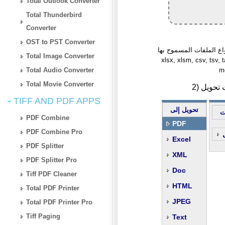
Total Outlook Converter
Total Thunderbird
Converter
OST to PST Converter
ملفات المسموح بها: fasta, qif, ofx, iif, srt, ics, excel, ris, bib, ods, xls,
Total Image Converter
xlsx, xlsm, csv, tsv, t
Total Audio Converter
md
Total Movie Converter
TIFF AND PDF APPS
تحويل إلى
ت
PDF Combine
PDF
PDF Combine Pro
Excel
PDF Splitter
XML
PDF Splitter Pro
Doc
Tiff PDF Cleaner
HTML
Total PDF Printer
JPEG
Total PDF Printer Pro
Tiff Paging
Text