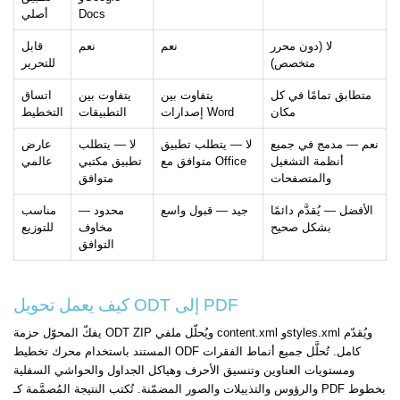
Docs
أصلي
لا (دون محرر
نعم
نعم
قابل
متخصص)
للتحرير
متطابق تمامًا في كل
يتفاوت بين
يتفاوت بين
اتساق
مكان
إصدارات Word
التطبيقات
التخطيط
نعم — مدمج في جميع
لا — يتطلب تطبيق
لا — يتطلب
عارض
أنظمة التشغيل
متوافق مع Office
تطبيق مكتبي
عالمي
والمتصفحات
متوافق
الأفضل — يُقدَّم دائمًا
جيد — قبول واسع
محدود —
مناسب
بشكل صحيح
مخاوف
للتوزيع
التوافق
كيف يعمل تحويل ODT إلى PDF
يفكّ المحوّل حزمة ODT ZIP ويُحلّل ملفي content.xml وstyles.xml ويُقدّم
المستند باستخدام محرك تخطيط ODF كامل. تُحلَّل جميع أنماط الفقرات
ومستويات العناوين وتنسيق الأحرف وهياكل الجداول والحواشي السفلية
والرؤوس والتذييلات والصور المضمّنة. تُكتب النتيجة المُصمَّمة كـ PDF بخطوط