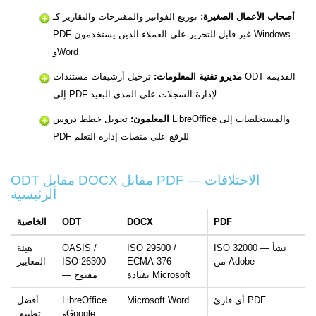
أصحاب الأعمال الصغيرة:
توزيع الفواتير والمقترحات والتقارير كـ
PDF غير قابل للتحرير على العملاء الذين يستخدمون Windows
وWord
مديرو تقنية المعلومات:
ترحيل أرشيفات مستندات ODT القديمة
إلى PDF لإدارة السجلات على المدى البعيد
المعلمون:
تحويل خطط دروس LibreOffice والمستخلصات إلى
PDF للرفع على منصات إدارة التعلم
ODT مقابل DOCX مقابل PDF — الاختلافات
الرئيسية
PDF
DOCX
ODT
الخاصية
ISO 32000 — نشأ
ISO 29500 /
OASIS /
هيئة
من Adobe
ECMA-376 —
ISO 26300
المعايير
بقيادة Microsoft
— مفتوح
أي قارئ PDF
Microsoft Word
LibreOffice
أفضل
وGoogle
تطبيق