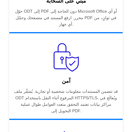
مبني على السحابة
حوّل ODT إلى PDF دون الحاجة إلى Microsoft Office أو أي
محرر. ارفع المستند في متصفحك وحمّل PDF في ثوانٍ، من
أي جهاز.
آمن
قد تتضمن المستندات معلومات شخصية أو تجارية. يُشفَّر ملف
ODT المرفوع أثناء النقل باستخدام HTTPS/TLS، ويُعالَج في
مراكز بيانات تعتمد التحقق متعدد العوامل طوال عملية
التحويل إلى PDF.