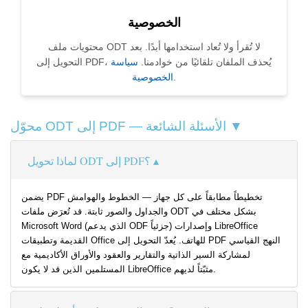
الخصوصية
محتويات ملف ODT لا تُقرأ ولا تُعاد استخدامها أبدًا. بعد
التحويل إلى PDF، يُحذف الملفان تلقائيًا من خوادمنا.
سياسة
.
الخصوصية
محوّل ODT إلى PDF — الأسئلة الشائعة ▼
لماذا تحويل ODT إلى PDF؟
يضمن PDF تخطيطاً مطابقاً على كل جهاز — الخطوط والهوامش
والجداول والصور ثابتة. قد تُعرَض ملفات ODT بشكل مختلف في
Microsoft Word (الذي يدعم ODF جزئياً) وإصدارات LibreOffice
القديمة وتطبيقات Office للهاتف. يُعدّ التحويل إلى PDF النهج القياسي
لمشاركة السير الذاتية والتقارير والعقود والأوراق الأكاديمية مع
المستلمين الذين قد لا يكون LibreOffice مثبّتاً لديهم.