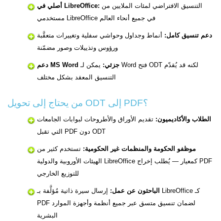
التنسيق الافتراضي لمئات الملايين من
أصلي في LibreOffice:
مستخدمي LibreOffice في جميع أنحاء العالم
دعم تنسيق كامل:
أنماط وجداول وحواشي سفلية وتغييرات متعقَّبة
ورؤوس وتذييلات وصور مضمّنة
دعم MS Word جزئي:
يمكن لـ Word فتح ODT لكنه قد يُقدّم
التنسيق المعقد بشكل مختلف
من يحتاج إلى تحويل ODT إلى PDF؟
الطلاب والأكاديميون:
تقديم الأوراق والأطروحات لبوابات الجامعات
التي تقبل PDF دون ODT
موظفو الحكومة والمنظمات غير الحكومية:
تستخدم كثير من
الهيئات الأوروبية والدولية LibreOffice كمعيار — يُطلب إخراج PDF
للتوزيع الخارجي
الباحثون عن عمل:
إرسال سيرة ذاتية مُؤلَّفة بـ LibreOffice كـ
PDF لضمان تنسيق متسق عبر جميع أنظمة وأجهزة الموارد
البشرية