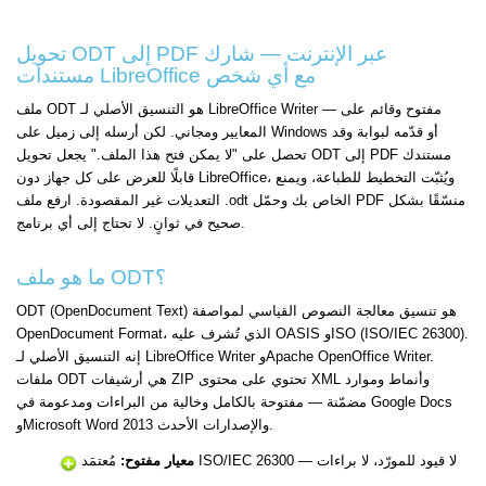
تحويل ODT إلى PDF عبر الإنترنت — شارك
مستندات LibreOffice مع أي شخص
ملف ODT هو التنسيق الأصلي لـ LibreOffice Writer — مفتوح وقائم على
المعايير ومجاني. لكن أرسله إلى زميل على Windows أو قدّمه لبوابة وقد
تحصل على "لا يمكن فتح هذا الملف." يجعل تحويل ODT إلى PDF مستندك
قابلًا للعرض على كل جهاز دون LibreOffice، ويُثبّت التخطيط للطباعة، ويمنع
التعديلات غير المقصودة. ارفع ملف .odt الخاص بك وحمّل PDF منسّقًا بشكل
صحيح في ثوانٍ. لا تحتاج إلى أي برنامج.
ما هو ملف ODT؟
ODT (OpenDocument Text) هو تنسيق معالجة النصوص القياسي لمواصفة
OpenDocument Format، الذي تُشرف عليه OASIS وISO (ISO/IEC 26300).
إنه التنسيق الأصلي لـ LibreOffice Writer وApache OpenOffice Writer.
ملفات ODT هي أرشيفات ZIP تحتوي على محتوى XML وأنماط وموارد
مضمّنة — مفتوحة بالكامل وخالية من البراءات ومدعومة في Google Docs
وMicrosoft Word 2013 والإصدارات الأحدث.
مُعتمَد ISO/IEC 26300 — لا قيود للمورّد، لا براءات
معيار مفتوح: