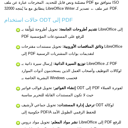
مضمّنة ونص قابل للتحديد. المخرجات عبارة عن ملف PDF متوافق مع ISO
32000 يتطابق مع ما يُنتجه LibreOffice Writer عبر ملف ← تصدير كـ PDF.
حالات استخدام ODT إلى PDF
تقديم أطروحات الجامعة:
تحويل أطروحة مُؤلَّفة بـ LibreOffice إلى
PDF للرفع على المستودعات المؤسسية
وثائق المناقصات الأوروبية:
تحويل مستندات مقترحات LibreOffice
إلى PDF لتقديمات بوابات المشتريات الرسمية
توزيع السيرة الذاتية:
إرسال سيرة ذاتية بـ LibreOffice كـ PDF
لوكالات التوظيف وأصحاب العمل الذين يستخدمون أدوات الموارد
البشرية الخاصة بـ Windows فحسب
إنشاء الفواتير:
تحويل قوالب فواتير ODT إلى PDF لفوترة العملاء
حيث لا تكون المستندات القابلة للتحرير مناسبة
ترحيل إدارة المستندات:
تحويل جماعي لأرشيف ODT لوكالة
حكومية إلى PDF/A للحفظ الرقمي الطويل الأمد
نشر مواد المعلم:
تحويل مواد دروس LibreOffice إلى PDF للرفع