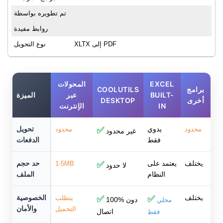
تم تطويره بواسطة
روابط مفيدة
XLTX إلى PDF
نوع التحويل
EXCEL
المحولات
برامج
COOLUTILS
BUILT-
عبر
الميزة
أخرى
DESKTOP
IN
الإنترنت
يدوي
تحويل
محدود
✅
محدود
غير محدود
فقط
الدفعات
يختلف
يعتمد على
حد حجم
1-5MB
✅
لا حدود
النظام
الملف
يختلف
الخصوصية
✅
✅
يتطلب
100% دون
محلي
والأمان
التحميل
اتصال
فقط