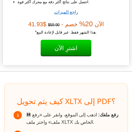
احصل على نتائج أكثر دقة مع محرك أكثر قوة.
راجع الميزات
20%
الآن
خصم -
$41.93
59.90$
*هذا الشهر فقط. غير قابل لإعادة البيع.
اشترِ الآن
كيف يتم تحويل XLTX إلى PDF؟
رفع ملفك:
اذهب إلى الموقع، وانقر على «رفع
💾
1
ملف» واختر ملف XLTX الخاص بك.