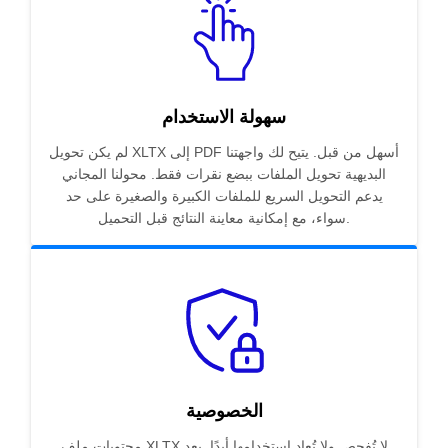
سهولة الاستخدام
لم يكن تحويل XLTX إلى PDF أسهل من قبل. يتيح لك واجهتنا
البديهية تحويل الملفات ببضع نقرات فقط. محولنا المجاني
يدعم التحويل السريع للملفات الكبيرة والصغيرة على حد
سواء، مع إمكانية معاينة النتائج قبل التحميل.
الخصوصية
محتويات ملف XLTX لا تُفحص ولا تُعاد استخدامها أبدًا. بعد