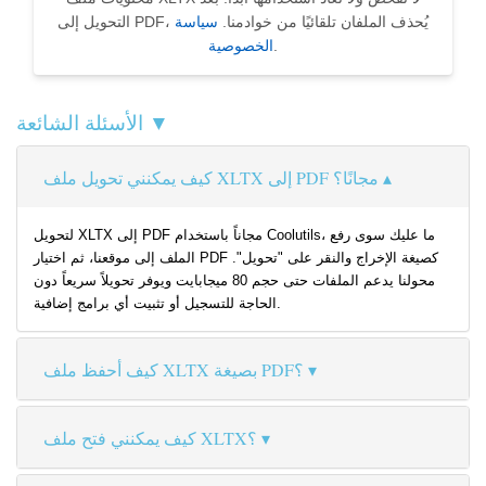
التحويل إلى PDF، يُحذف الملفان تلقائيًا من خوادمنا.
سياسة
.
الخصوصية
الأسئلة الشائعة ▼
كيف يمكنني تحويل ملف XLTX إلى PDF مجانًا؟
لتحويل XLTX إلى PDF مجاناً باستخدام Coolutils، ما عليك سوى رفع
الملف إلى موقعنا، ثم اختيار PDF كصيغة الإخراج والنقر على "تحويل".
محولنا يدعم الملفات حتى حجم 80 ميجابايت ويوفر تحويلاً سريعاً دون
الحاجة للتسجيل أو تثبيت أي برامج إضافية.
كيف أحفظ ملف XLTX بصيغة PDF؟
كيف يمكنني فتح ملف XLTX؟