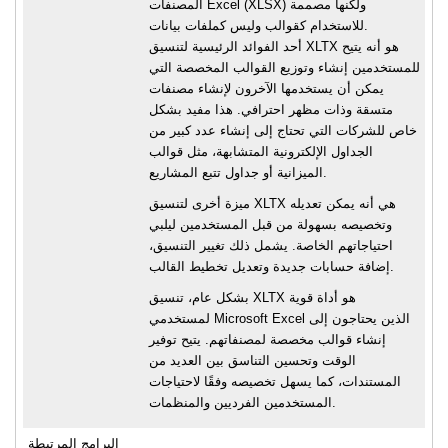
المصنفات Excel (XLSX) ولكنها مصممة
للاستخدام كقوالب وليس كملفات بيانات.
أحد الفوائد الرئيسية لتنسيق XLTX هو أنه يتيح
للمستخدمين إنشاء وتوزيع القوالب المخصصة التي
يمكن أن يستخدمها الآخرون لإنشاء مصنفات
متسقة وذات مظهر احترافي. هذا مفيد بشكل
خاص للشركات التي تحتاج إلى إنشاء عدد كبير من
الجداول الإلكترونية المتشابهة، مثل قوالب
الميزانية أو جداول تتبع المشاريع.
ميزة أخرى لتنسيق XLTX هي أنه يمكن تعديله
وتخصيصه بسهولة من قبل المستخدمين ليلبي
احتياجاتهم الخاصة. يشمل ذلك تغيير التنسيق،
إضافة حسابات جديدة وتعديل تخطيط القالب.
بشكل عام، تنسيق XLTX هو أداة قوية
لمستخدمي Microsoft Excel الذين يحتاجون إلى
إنشاء قوالب مخصصة لمصنفاتهم. يتيح توفير
الوقت وتحسين التناسق بين العديد من
المستندات، كما يسهل تخصيصه وفقًا لاحتياجات
المستخدمين الفرديين والمنظمات.
البرامج المرتبطة