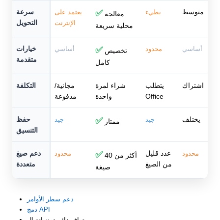
متوسط
سرعة
بطيء
✅
يعتمد على
معالجة
التحويل
الإنترنت
محلية سريعة
خيارات
أساسي
محدود
✅
أساسي
تخصيص
متقدمة
كامل
اشتراك
يتطلب
شراء لمرة
مجانية/
التكلفة
Office
واحدة
مدفوعة
يختلف
حفظ
جيد
✅
جيد
ممتاز
التنسيق
عدد قليل
دعم صيغ
محدود
✅
محدود
أكثر من 40
من الصيغ
متعددة
صيغة
دعم سطر الأوامر
دمج API
توافر دائم دون اتصال