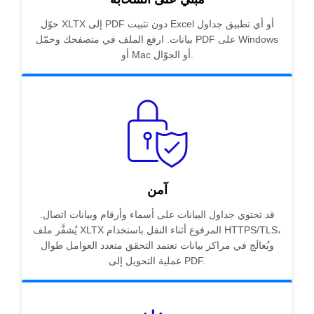
حوّل XLTX إلى PDF دون تثبيت Excel أو أي تطبيق جداول
بيانات. ارفع الملف في متصفحك وحمّل PDF على Windows
أو Mac أو الجوّال.
آمن
قد تحتوي جداول البيانات على أسماء وأرقام وبيانات اتصال.
يُشفَّر ملف XLTX المرفوع أثناء النقل باستخدام HTTPS/TLS،
ويُعالَج في مراكز بيانات تعتمد التحقق متعدد العوامل طوال
عملية التحويل إلى PDF.