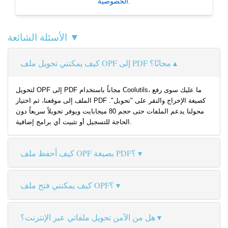
.
الخصوصية
الأسئلة الشائعة ▼
كيف يمكنني تحويل ملف OPF إلى PDF مجانًا؟
لتحويل OPF إلى PDF مجاناً باستخدام Coolutils، ما عليك سوى رفع
الملف إلى موقعنا، ثم اختيار PDF كصيغة الإخراج والنقر على "تحويل".
محولنا يدعم الملفات حتى حجم 80 ميجابايت ويوفر تحويلاً سريعاً دون
الحاجة للتسجيل أو تثبيت أي برامج إضافية.
كيف أحفظ ملف OPF بصيغة PDF؟
كيف يمكنني فتح ملف OPF؟
هل من الآمن تحويل ملفاتي عبر الإنترنت؟