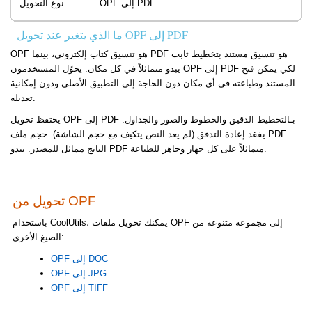
OPF إلى PDF
نوع التحويل
ما الذي يتغير عند تحويل OPF إلى PDF
OPF هو تنسيق كتاب إلكتروني، بينما PDF هو تنسيق مستند بتخطيط ثابت
يبدو متماثلاً في كل مكان. يحوّل المستخدمون OPF إلى PDF لكي يمكن فتح
المستند وطباعته في أي مكان دون الحاجة إلى التطبيق الأصلي ودون إمكانية
تعديله.
يحتفظ تحويل OPF إلى PDF بـالتخطيط الدقيق والخطوط والصور والجداول.
يفقد إعادة التدفق (لم يعد النص يتكيف مع حجم الشاشة). حجم ملف PDF
الناتج مماثل للمصدر. يبدو PDF متماثلاً على كل جهاز وجاهز للطباعة.
تحويل من OPF
باستخدام CoolUtils، يمكنك تحويل ملفات OPF إلى مجموعة متنوعة من
الصيغ الأخرى:
OPF إلى DOC
OPF إلى JPG
OPF إلى TIFF