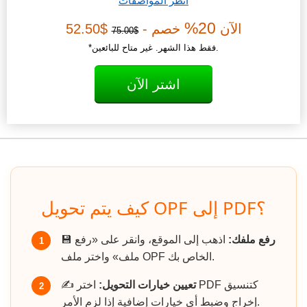
انظر المواصفات
20%
الآن
خصم -
$52.50
$75.00
*فقط هذا الشهر. غير متاح للبائعين.
اشتر الآن
كيف يتم تحويل OPF إلى PDF؟
رفع ملفك:
اذهب إلى الموقع، وانقر على «رفع
💾
1
ملف» واختر ملف OPF الخاص بك.
تعيين خيارات التحويل:
اختر PDF كتنسيق
✍️
2
إخراج وضبط أي خيارات إضافية إذا لزم الأمر.