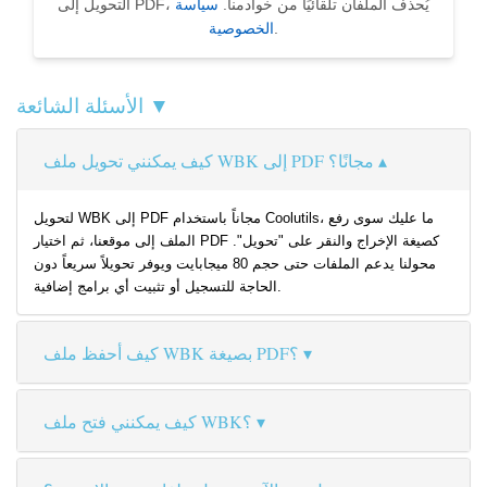
التحويل إلى PDF، يُحذف الملفان تلقائيًا من خوادمنا.
سياسة
.
الخصوصية
الأسئلة الشائعة ▼
كيف يمكنني تحويل ملف WBK إلى PDF مجانًا؟
لتحويل WBK إلى PDF مجاناً باستخدام Coolutils، ما عليك سوى رفع
الملف إلى موقعنا، ثم اختيار PDF كصيغة الإخراج والنقر على "تحويل".
محولنا يدعم الملفات حتى حجم 80 ميجابايت ويوفر تحويلاً سريعاً دون
الحاجة للتسجيل أو تثبيت أي برامج إضافية.
كيف أحفظ ملف WBK بصيغة PDF؟
كيف يمكنني فتح ملف WBK؟