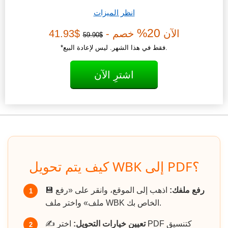
انظر الميزات
20%
الآن
خصم -
$41.93
$59.90
*فقط في هذا الشهر. ليس لإعادة البيع.
اشترِ الآن
كيف يتم تحويل WBK إلى PDF؟
رفع ملفك:
اذهب إلى الموقع، وانقر على «رفع
💾
1
ملف» واختر ملف WBK الخاص بك.
تعيين خيارات التحويل:
اختر PDF كتنسيق
✍️
2