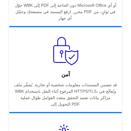
حوّل WBK إلى PDF دون الحاجة إلى Microsoft Office أو أي
محرر. ارفع المستند في متصفحك وحمّل PDF في ثوانٍ، من
أي جهاز.
آمن
قد تتضمن المستندات معلومات شخصية أو تجارية. يُشفَّر ملف
WBK المرفوع أثناء النقل باستخدام HTTPS/TLS، ويُعالَج في
مراكز بيانات تعتمد التحقق متعدد العوامل طوال عملية
التحويل إلى PDF.