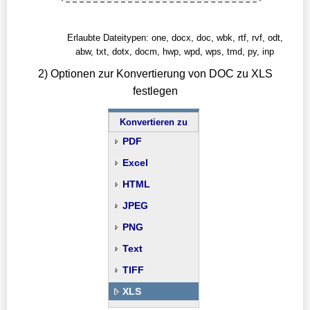
Erlaubte Dateitypen: one, docx, doc, wbk, rtf, rvf, odt,
abw, txt, dotx, docm, hwp, wpd, wps, tmd, py, inp
2) Optionen zur Konvertierung von DOC zu XLS
festlegen
Konvertieren zu
PDF
Excel
HTML
JPEG
PNG
Text
TIFF
XLS