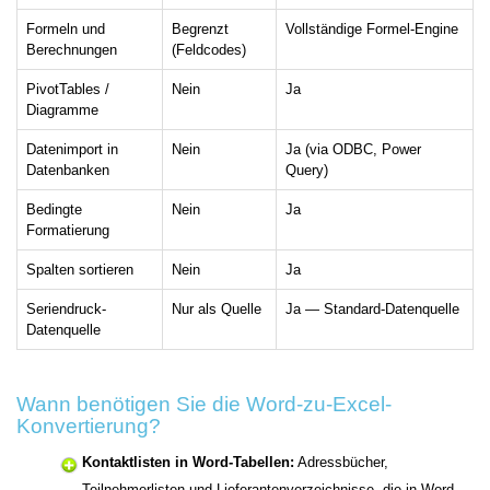
Formeln und
Begrenzt
Vollständige Formel-Engine
Berechnungen
(Feldcodes)
PivotTables /
Nein
Ja
Diagramme
Datenimport in
Nein
Ja (via ODBC, Power
Datenbanken
Query)
Bedingte
Nein
Ja
Formatierung
Spalten sortieren
Nein
Ja
Seriendruck-
Nur als Quelle
Ja — Standard-Datenquelle
Datenquelle
Wann benötigen Sie die Word-zu-Excel-
Konvertierung?
Kontaktlisten in Word-Tabellen:
Adressbücher,
Teilnehmerlisten und Lieferantenverzeichnisse, die in Word-