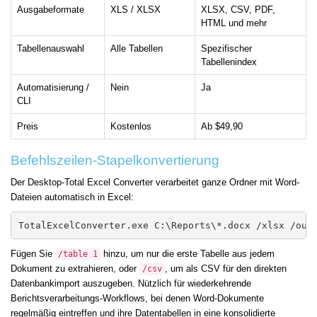
Ausgabeformate
XLS / XLSX
XLSX, CSV, PDF,
HTML und mehr
Tabellenauswahl
Alle Tabellen
Spezifischer
Tabellenindex
Automatisierung /
Nein
Ja
CLI
Preis
Kostenlos
Ab $49,90
Befehlszeilen-Stapelkonvertierung
Der Desktop-Total Excel Converter verarbeitet ganze Ordner mit Word-
Dateien automatisch in Excel:
TotalExcelConverter.exe C:\Reports\*.docx /xlsx /out
Fügen Sie
hinzu, um nur die erste Tabelle aus jedem
/table 1
Dokument zu extrahieren, oder
, um als CSV für den direkten
/csv
Datenbankimport auszugeben. Nützlich für wiederkehrende
Berichtsverarbeitungs-Workflows, bei denen Word-Dokumente
regelmäßig eintreffen und ihre Datentabellen in eine konsolidierte