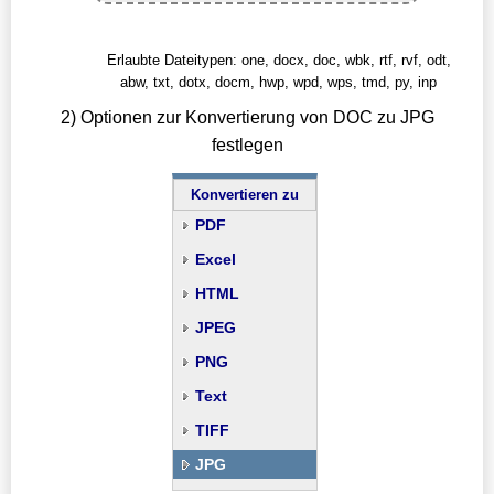
Erlaubte Dateitypen: one, docx, doc, wbk, rtf, rvf, odt,
abw, txt, dotx, docm, hwp, wpd, wps, tmd, py, inp
2) Optionen zur Konvertierung von DOC zu JPG
festlegen
Konvertieren zu
PDF
Excel
HTML
JPEG
PNG
Text
TIFF
JPG