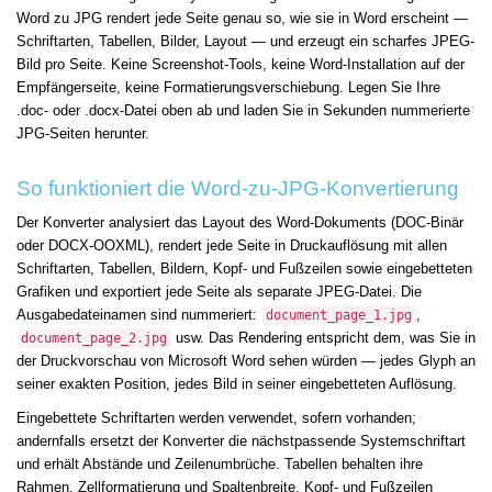
Word zu JPG rendert jede Seite genau so, wie sie in Word erscheint —
Schriftarten, Tabellen, Bilder, Layout — und erzeugt ein scharfes JPEG-
Bild pro Seite. Keine Screenshot-Tools, keine Word-Installation auf der
Empfängerseite, keine Formatierungsverschiebung. Legen Sie Ihre
.doc- oder .docx-Datei oben ab und laden Sie in Sekunden nummerierte
JPG-Seiten herunter.
So funktioniert die Word-zu-JPG-Konvertierung
Der Konverter analysiert das Layout des Word-Dokuments (DOC-Binär
oder DOCX-OOXML), rendert jede Seite in Druckauflösung mit allen
Schriftarten, Tabellen, Bildern, Kopf- und Fußzeilen sowie eingebetteten
Grafiken und exportiert jede Seite als separate JPEG-Datei. Die
Ausgabedateinamen sind nummeriert:
,
document_page_1.jpg
usw. Das Rendering entspricht dem, was Sie in
document_page_2.jpg
der Druckvorschau von Microsoft Word sehen würden — jedes Glyph an
seiner exakten Position, jedes Bild in seiner eingebetteten Auflösung.
Eingebettete Schriftarten werden verwendet, sofern vorhanden;
andernfalls ersetzt der Konverter die nächstpassende Systemschriftart
und erhält Abstände und Zeilenumbrüche. Tabellen behalten ihre
Rahmen, Zellformatierung und Spaltenbreite. Kopf- und Fußzeilen