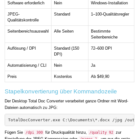
Software erforderlich
Nein
Windows-Installation
JPEG-
Standard
1–100-Qualitätsregler
Qualitätskontrolle
Seitenbereichsauswahl
Alle Seiten
Bestimmte
Seitenbereiche
Auflösung / DPI
Standard (150
72–600 DPI
DPI)
Automatisierung / CLI
Nein
Ja
Preis
Kostenlos
Ab $49,90
Stapelkonvertierung über Kommandozeile
Der Desktop Total Doc Converter verarbeitet ganze Ordner mit Word-
Dateien automatisch zu JPG:
TotalDocConverter.exe C:\Documents\*.docx /jpg /out 
Fügen Sie
für Druckqualität hinzu,
zur
/dpi 300
/quality 92
Einstellung der JPEG-Kompression oder
, um nur die erste