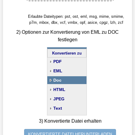
Erlaubte Dateitypen: pst, ost, eml, msg, mime, smime,
p7m, mbox, dbx, vcf, vmbx, opf, asice, cpgz, lzh, zcf
2) Optionen zur Konvertierung von EML zu DOC
festlegen
Konvertieren zu
PDF
EML
Doc
HTML
JPEG
Text
3) Konvertierte Datei erhalten
KONVERTIERTE DATEI HERUNTERLADEN