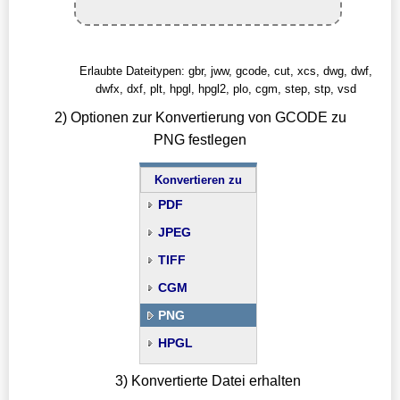
Erlaubte Dateitypen: gbr, jww, gcode, cut, xcs, dwg, dwf,
dwfx, dxf, plt, hpgl, hpgl2, plo, cgm, step, stp, vsd
2) Optionen zur Konvertierung von GCODE zu
PNG festlegen
Konvertieren zu
PDF
JPEG
TIFF
CGM
PNG
HPGL
3) Konvertierte Datei erhalten