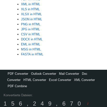
XML in HTML
XLS in HTML
XLSX in HTML
JSON in HTML
PNG in HTML
JPG in HTML
CSV in HTML
DOCX in HTML
EML in HTML
MSG in HTML
FASTA in HTML
PDF Converter
,
Outlook Converter
,
Mail Converter
,
Doc
Converter
,
HTML Converter
,
Excel Converter
,
XML Converter
,
PDF Combine
Konvertierte Dateien:
156,249,670
/