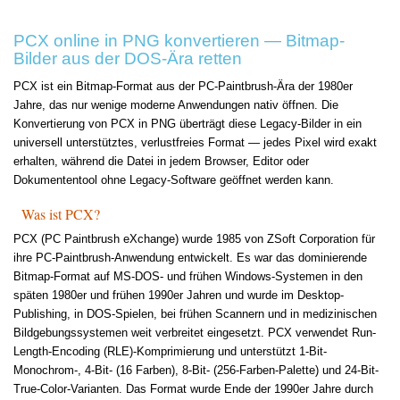
PCX online in PNG konvertieren — Bitmap-
Bilder aus der DOS-Ära retten
PCX ist ein Bitmap-Format aus der PC-Paintbrush-Ära der 1980er
Jahre, das nur wenige moderne Anwendungen nativ öffnen. Die
Konvertierung von PCX in PNG überträgt diese Legacy-Bilder in ein
universell unterstütztes, verlustfreies Format — jedes Pixel wird exakt
erhalten, während die Datei in jedem Browser, Editor oder
Dokumententool ohne Legacy-Software geöffnet werden kann.
Was ist PCX?
PCX (PC Paintbrush eXchange) wurde 1985 von ZSoft Corporation für
ihre PC-Paintbrush-Anwendung entwickelt. Es war das dominierende
Bitmap-Format auf MS-DOS- und frühen Windows-Systemen in den
späten 1980er und frühen 1990er Jahren und wurde im Desktop-
Publishing, in DOS-Spielen, bei frühen Scannern und in medizinischen
Bildgebungssystemen weit verbreitet eingesetzt. PCX verwendet Run-
Length-Encoding (RLE)-Komprimierung und unterstützt 1-Bit-
Monochrom-, 4-Bit- (16 Farben), 8-Bit- (256-Farben-Palette) und 24-Bit-
True-Color-Varianten. Das Format wurde Ende der 1990er Jahre durch