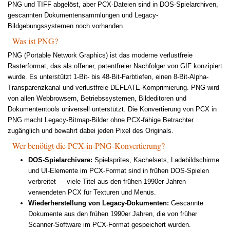
PNG und TIFF abgelöst, aber PCX-Dateien sind in DOS-Spielarchiven,
gescannten Dokumentensammlungen und Legacy-
Bildgebungssystemen noch vorhanden.
Was ist PNG?
PNG (Portable Network Graphics) ist das moderne verlustfreie
Rasterformat, das als offener, patentfreier Nachfolger von GIF konzipiert
wurde. Es unterstützt 1-Bit- bis 48-Bit-Farbtiefen, einen 8-Bit-Alpha-
Transparenzkanal und verlustfreie DEFLATE-Komprimierung. PNG wird
von allen Webbrowsern, Betriebssystemen, Bildeditoren und
Dokumententools universell unterstützt. Die Konvertierung von PCX in
PNG macht Legacy-Bitmap-Bilder ohne PCX-fähige Betrachter
zugänglich und bewahrt dabei jeden Pixel des Originals.
Wer benötigt die PCX-in-PNG-Konvertierung?
DOS-Spielarchivare:
Spielsprites, Kachelsets, Ladebildschirme
und UI-Elemente im PCX-Format sind in frühen DOS-Spielen
verbreitet — viele Titel aus den frühen 1990er Jahren
verwendeten PCX für Texturen und Menüs.
Wiederherstellung von Legacy-Dokumenten:
Gescannte
Dokumente aus den frühen 1990er Jahren, die von früher
Scanner-Software im PCX-Format gespeichert wurden.