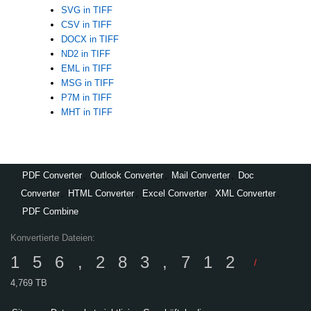
SVG in TIFF
CSV in TIFF
DOCX in TIFF
ND2 in TIFF
EML in TIFF
MSG in TIFF
P7M in TIFF
MHT in TIFF
PDF Converter
,
Outlook Converter
,
Mail Converter
,
Doc
Converter
,
HTML Converter
,
Excel Converter
,
XML Converter
,
PDF Combine
Konvertierte Dateien:
156,283,712
/
4,769 TB