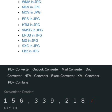
WMV in JPG
MKV in JPG
MOV in JPG
EPS in JPG
HTM in JPG
VMSG in JPG
EPUB in JPG
MD in JPG
SXC in JPG
FB2 in JPG
PDF Converter
,
Outlook Converter
,
Mail Converter
,
Doc
Converter
,
HTML Converter
,
Excel Converter
,
XML Converter
,
PDF Combine
Konvertierte Dateien:
156,339,218
/
4,771 TB