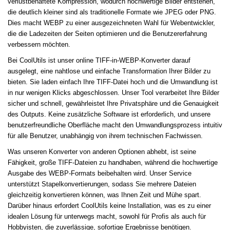
verlustbehaftete Kompression, wodurch hochwertige Bilder entstehen,
die deutlich kleiner sind als traditionelle Formate wie JPEG oder PNG.
Dies macht WEBP zu einer ausgezeichneten Wahl für Webentwickler,
die die Ladezeiten der Seiten optimieren und die Benutzererfahrung
verbessern möchten.
Bei CoolUtils ist unser online TIFF-in-WEBP-Konverter darauf
ausgelegt, eine nahtlose und einfache Transformation Ihrer Bilder zu
bieten. Sie laden einfach Ihre TIFF-Datei hoch und die Umwandlung ist
in nur wenigen Klicks abgeschlossen. Unser Tool verarbeitet Ihre Bilder
sicher und schnell, gewährleistet Ihre Privatsphäre und die Genauigkeit
des Outputs. Keine zusätzliche Software ist erforderlich, und unsere
benutzerfreundliche Oberfläche macht den Umwandlungsprozess intuitiv
für alle Benutzer, unabhängig von ihrem technischen Fachwissen.
Was unseren Konverter von anderen Optionen abhebt, ist seine
Fähigkeit, große TIFF-Dateien zu handhaben, während die hochwertige
Ausgabe des WEBP-Formats beibehalten wird. Unser Service
unterstützt Stapelkonvertierungen, sodass Sie mehrere Dateien
gleichzeitig konvertieren können, was Ihnen Zeit und Mühe spart.
Darüber hinaus erfordert CoolUtils keine Installation, was es zu einer
idealen Lösung für unterwegs macht, sowohl für Profis als auch für
Hobbyisten, die zuverlässige, sofortige Ergebnisse benötigen.